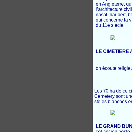
en Angleterre, qu
l’architecture civ
nasal, haubert, b
qui concerne la 
du 11e siècle.
LE CIMETIERE 
on écoute relig
Les 70 ha de ce c
Cemetery sont une
stèles blanches e
LE GRAND BUNKE
cet ancien poste 