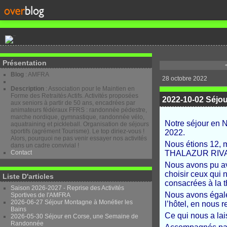
Présentation
Blog
: AMFRA
28 octobre 2022
Description
: Association pour le Maintien en
Forme des Retraités Actifs. Activités proposées
2022-10-02 Séjo
aux seniors à partir de 50 ans, encadrées par
animateurs fédéraux FFRS : randonnée pédestre,
marche nordique, gymnastique, randonnée vélo,
Notre séjour en
aquatraining et pickleball. Organisation de séjours
sportifs (agrément Tourisme). Le top diriez-vous !
2022.
Alors, pourquoi ne pas venir essayer nos activités
Nous étions 12, m
dans un cadre convivial !
Contact
THALAZUR RIVA-
Nous avons pu av
choisir ceux qui 
Liste D'articles
consacrées à la t
Saison 2026-2027 - Reprise des Activités
Nous avons égale
Sportives de l'AMFRA
2026-06-27 Séjour Montagne à Monétier les
l’hôtel, en nous 
Bains
Ce qui nous a lai
2026-05-30 Séjour en Corse, une Semaine de
Randonnée