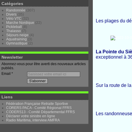
Catégories
Randonnée
(307)
Divers
(35)
Vélo VTC
(32)
Les plages du dé
Marche Nordique
(22)
Pickleball
(8)
Thalasso
(7)
Séjours neige
(4)
Aquatraining
(3)
Gymnastique
(2)
La Pointe du Siè
exceptionnel à 36
Newsletter
Abonnez-vous pour être averti des nouveaux articles
publiés.
Email
Sur la route de l
Liens
Fédération Française Retraite Sportive
CORERS PACA - Comité Régional FFRS
CODERS13 - Comité Départemental FFRS
Les randonneus
Déclarer votre sinistre en ligne
Radio Maritima, interview AMFRA