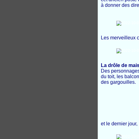
à donner des dire
Les merveilleux 
La drôle de mais
Des personnages o
du toit, les balco
des gargouilles
.
et le dernier jour