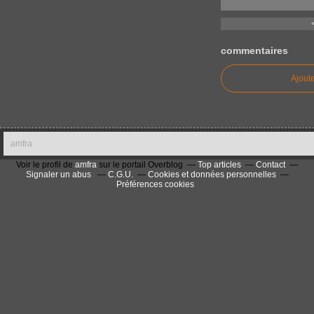
commentaires
Ajout
amfra
Voir le profil de
amfra
sur le portail Overblog
Top articles
Contact
Signaler un abus
C.G.U.
Cookies et données personnelles
Préférences cookies