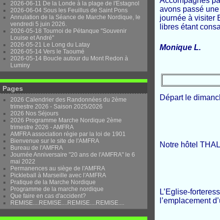
Accompagnés par 
2026-06-11 De la Londe à la plage de l'Estagnol
avons passé une 
2026-06-04 Sous les Feuillus de Saint Pons
Annulation de la Séance de Marche Nordique, le
journée à visiter
vendredi 5 juin 2026.
libres étant cons
2026-05-18 Tournoi de Pétanque "Souvenir
Louise et André"
2026-05-21 Le Long du Latay
Monique L.
2026-05-14 Vers le Taoumé
2026-05-14 Boucle autour du Mont Redon à
Luminy
Pages
Départ le dimanc
2026 Calendrier des Randonnées du 2ème
trimestre 2026 - Saison 2025/2026
2026 Nos Séjours
2026 Programme Marche Nordique 2ème
trimestre 2026 - AMFRA
AMFRA association régie par la loi de 1901
Bienvenue sur le site de l'AMFRA
Notre hôtel THA
Bureau de l'AMFRA
Journée Anniversaire "20 ans de l'AMFRA" le 6
mai 2022
Permanences au siège de l'AMFRA
Pickleball à Marseille avec l'AMFRA
Pratique de la Marche Nordique
Programme de la marche nordique
L’Eglise-fortere
Que faire en cas d'accident?
l’emplacement d’u
REMISE....REMISE....REMISE....REMISE....