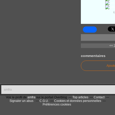
L
<< 
commentaires
Ajout
amfra
Voir le profil de
amfra
sur le portail Overblog
Top articles
Contact
Signaler un abus
C.G.U.
Cookies et données personnelles
Préférences cookies