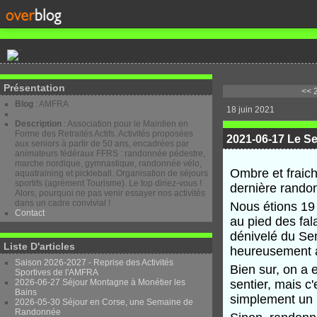
Présentation
<< 
Blog
: AMFRA
18 juin 2021
Description
: Association pour le Maintien en
Forme des Retraités Actifs. Activités proposées
2021-06-17 Le Se
aux seniors à partir de 50 ans, encadrées par
animateurs fédéraux FFRS : randonnée pédestre,
marche nordique, gymnastique, randonnée vélo,
Ombre et fraich
aquatraining et pickleball. Organisation de séjours
sportifs (agrément Tourisme). Le top diriez-vous !
dernière rando
Alors, pourquoi ne pas venir essayer nos activités
dans un cadre convivial !
Nous étions 19 à
Contact
au pied des fal
dénivelé du Se
Liste D'articles
heureusement a
Saison 2026-2027 - Reprise des Activités
Bien sur, on a 
Sportives de l'AMFRA
2026-06-27 Séjour Montagne à Monétier les
sentier, mais c
Bains
simplement un 
2026-05-30 Séjour en Corse, une Semaine de
Randonnée