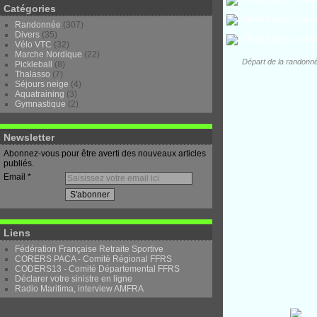
Catégories
Randonnée
(307)
Divers
(35)
Vélo VTC
(32)
Marche Nordique
(22)
Départ de la randonné
Pickleball
(8)
Thalasso
(7)
Séjours neige
(4)
Aquatraining
(3)
Gymnastique
(2)
Newsletter
Abonnez-vous pour être averti des nouveaux articles
publiés.
Email
Liens
Fédération Française Retraite Sportive
CORERS PACA - Comité Régional FFRS
CODERS13 - Comité Départemental FFRS
Déclarer votre sinistre en ligne
Radio Maritima, interview AMFRA