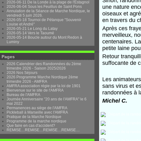
Sinon, randonn
2026-06-11 De la Londe à la plage de l'Estagnol
une nature enc
2026-06-04 Sous les Feuillus de Saint Pons
Annulation de la Séance de Marche Nordique, le
oiseaux et agr
vendredi 5 juin 2026.
en travers du c
2026-05-18 Tournoi de Pétanque "Souvenir
Louise et André"
Après ces fraye
2026-05-21 Le Long du Latay
2026-05-14 Vers le Taoumé
merveilleux, no
2026-05-14 Boucle autour du Mont Redon à
centenaires. La 
Luminy
petite laine pour
Retour tranquil
Pages
suffocante de c
2026 Calendrier des Randonnées du 2ème
trimestre 2026 - Saison 2025/2026
2026 Nos Séjours
2026 Programme Marche Nordique 2ème
Les animateurs
trimestre 2026 - AMFRA
sans virus et e
AMFRA association régie par la loi de 1901
Bienvenue sur le site de l'AMFRA
randonnées à l
Bureau de l'AMFRA
Journée Anniversaire "20 ans de l'AMFRA" le 6
Michel C.
mai 2022
Permanences au siège de l'AMFRA
Pickleball à Marseille avec l'AMFRA
Pratique de la Marche Nordique
Programme de la marche nordique
Que faire en cas d'accident?
REMISE....REMISE....REMISE....REMISE....