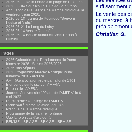
Les séances d'a
2026-06-11 De la Londe à la plage de l'Estagnol
suffisamment d'
2026-06-04 Sous les Feuillus de Saint Pons
Annulation de la Séance de Marche Nordique, le
La vente des ca
vendredi 5 juin 2026.
2026-05-18 Tournoi de Pétanque "Souvenir
du mercredi à l
Louise et André"
préalablement 
2026-05-21 Le Long du Latay
2026-05-14 Vers le Taoumé
Christian G.
2026-05-14 Boucle autour du Mont Redon à
Luminy
Pages
2026 Calendrier des Randonnées du 2ème
trimestre 2026 - Saison 2025/2026
2026 Nos Séjours
2026 Programme Marche Nordique 2ème
trimestre 2026 - AMFRA
AMFRA association régie par la loi de 1901
Bienvenue sur le site de l'AMFRA
Bureau de l'AMFRA
Journée Anniversaire "20 ans de l'AMFRA" le 6
mai 2022
Permanences au siège de l'AMFRA
Pickleball à Marseille avec l'AMFRA
Pratique de la Marche Nordique
Programme de la marche nordique
Que faire en cas d'accident?
REMISE....REMISE....REMISE....REMISE....