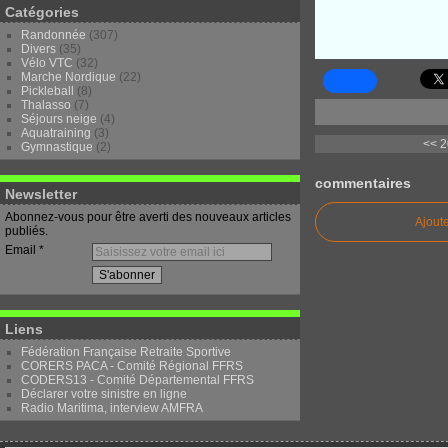
Catégories
Randonnée
(307)
Divers
(35)
Vélo VTC
(32)
Marche Nordique
(22)
Pickleball
(8)
Thalasso
(7)
Séjours neige
(4)
Aquatraining
(3)
<< 2
Gymnastique
(2)
commentaires
Newsletter
Abonnez-vous pour être averti des nouveaux articles
Ajout
publiés.
Email
Liens
Fédération Française Retraite Sportive
CORERS PACA - Comité Régional FFRS
CODERS13 - Comité Départemental FFRS
Déclarer votre sinistre en ligne
Radio Maritima, interview AMFRA