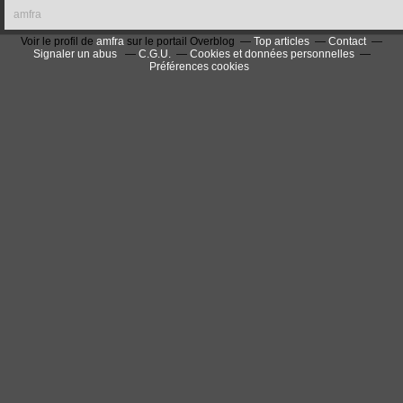
amfra
Voir le profil de
amfra
sur le portail Overblog
Top articles
Contact
Signaler un abus
C.G.U.
Cookies et données personnelles
Préférences cookies