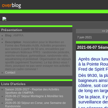
Présentation
<< 2
Blog
: AMFRA
7 juin 2021
Description
: Association pour le Maintien en
Forme des Retraités Actifs. Activités proposées
2021-06-07 Séanc
aux seniors à partir de 50 ans, encadrées par
animateurs fédéraux FFRS : randonnée pédestre,
marche nordique, gymnastique, randonnée vélo,
Après deux lund
aquatraining et pickleball. Organisation de séjours
sportifs (agrément Tourisme). Le top diriez-vous !
à la Pointe Rou
Alors, pourquoi ne pas venir essayer nos activités
Fred de Spirit 
dans un cadre convivial !
Contact
Dès 9h30, la p
baigneurs ainsi
Liste D'articles
côtière, soit 
Saison 2026-2027 - Reprise des Activités
de long en lar
Sportives de l'AMFRA
2026-06-27 Séjour Montagne à Monétier les
De la place, il 
Bains
surveillance d
2026-05-30 Séjour en Corse, une Semaine de
Randonnée