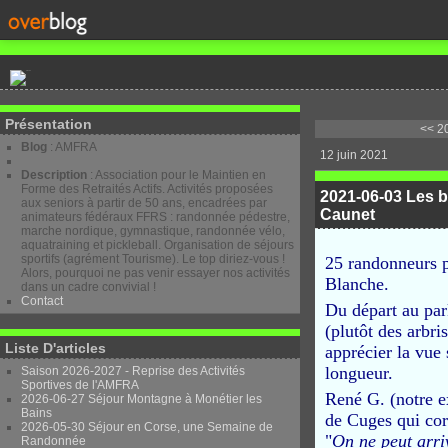
Présentation
<< 2
Blog
: AMFRA
12 juin 2021
Description
: Association pour le Maintien en
Forme des Retraités Actifs. Activités proposées
2021-06-03 Les ba
aux seniors à partir de 50 ans, encadrées par
Caunet
animateurs fédéraux FFRS : randonnée pédestre,
marche nordique, gymnastique, randonnée vélo,
aquatraining et pickleball. Organisation de séjours
sportifs (agrément Tourisme). Le top diriez-vous !
25 randonneurs p
Alors, pourquoi ne pas venir essayer nos activités
Blanche.
dans un cadre convivial !
Contact
Du départ au par
(plutôt des arbr
Liste D'articles
apprécier la vue 
longueur.
Saison 2026-2027 - Reprise des Activités
Sportives de l'AMFRA
René G. (notre e
2026-06-27 Séjour Montagne à Monétier les
Bains
de Cuges qui co
2026-05-30 Séjour en Corse, une Semaine de
"
On ne peut arri
Randonnée