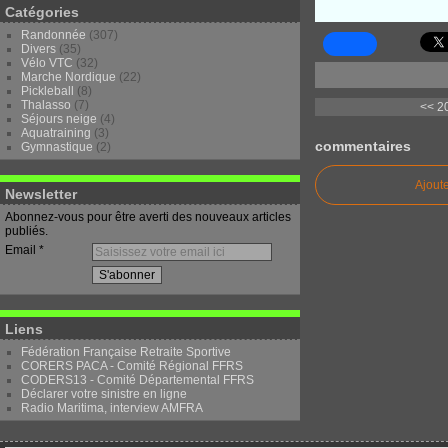
Catégories
Randonnée
(307)
Divers
(35)
Vélo VTC
(32)
Marche Nordique
(22)
Pickleball
(8)
Thalasso
(7)
<< 2
Séjours neige
(4)
Aquatraining
(3)
commentaires
Gymnastique
(2)
Ajout
Newsletter
Abonnez-vous pour être averti des nouveaux articles
publiés.
Email
Liens
Fédération Française Retraite Sportive
CORERS PACA - Comité Régional FFRS
CODERS13 - Comité Départemental FFRS
Déclarer votre sinistre en ligne
Radio Maritima, interview AMFRA