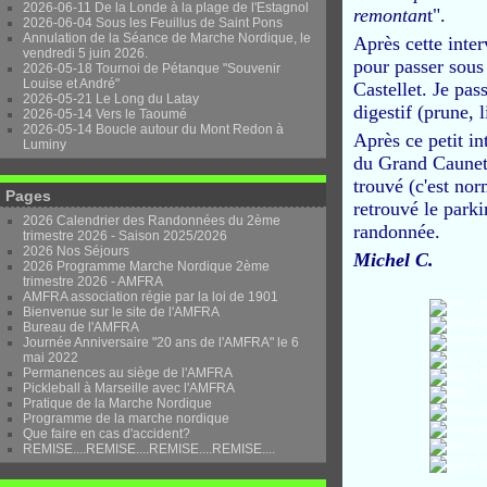
2026-06-11 De la Londe à la plage de l'Estagnol
remontan
t".
2026-06-04 Sous les Feuillus de Saint Pons
Annulation de la Séance de Marche Nordique, le
Après cette inte
vendredi 5 juin 2026.
pour passer sous 
2026-05-18 Tournoi de Pétanque "Souvenir
Louise et André"
Castellet. Je pass
2026-05-21 Le Long du Latay
digestif (prune, 
2026-05-14 Vers le Taoumé
2026-05-14 Boucle autour du Mont Redon à
Après ce petit i
Luminy
du Grand Caunet
trouvé (c'est no
Pages
retrouvé le parki
2026 Calendrier des Randonnées du 2ème
randonnée.
trimestre 2026 - Saison 2025/2026
2026 Nos Séjours
Michel C.
2026 Programme Marche Nordique 2ème
trimestre 2026 - AMFRA
AMFRA association régie par la loi de 1901
Bienvenue sur le site de l'AMFRA
Bureau de l'AMFRA
Journée Anniversaire "20 ans de l'AMFRA" le 6
mai 2022
Permanences au siège de l'AMFRA
Pickleball à Marseille avec l'AMFRA
Pratique de la Marche Nordique
Programme de la marche nordique
Que faire en cas d'accident?
REMISE....REMISE....REMISE....REMISE....