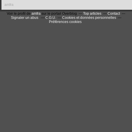
amfra
Voir le profil de
amfra
sur le portail Overblog
Top articles
Contact
Signaler un abus
C.G.U.
Cookies et données personnelles
Préférences cookies