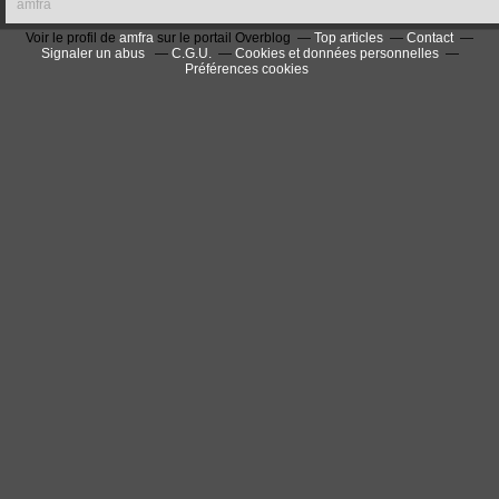
amfra
Voir le profil de
amfra
sur le portail Overblog
Top articles
Contact
Signaler un abus
C.G.U.
Cookies et données personnelles
Préférences cookies