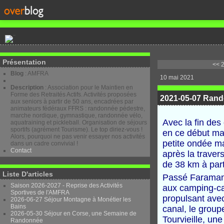
Présentation
<< 2
Blog
: AMFRA
10 mai 2021
Description
: Association pour le Maintien en
Forme des Retraités Actifs. Activités proposées
2021-05-07 Rand
aux seniors à partir de 50 ans, encadrées par
animateurs fédéraux FFRS : randonnée pédestre,
marche nordique, gymnastique, randonnée vélo,
Avec la fin des
aquatraining et pickleball. Organisation de séjours
sportifs (agrément Tourisme). Le top diriez-vous !
en ce début ma
Alors, pourquoi ne pas venir essayer nos activités
petite ondée ma
dans un cadre convivial !
Contact
après la traver
de 38 km à part
Liste D'articles
Passé Faraman 
Saison 2026-2027 - Reprise des Activités
aux camping-car
Sportives de l'AMFRA
propulsa
n
t ave
2026-06-27 Séjour Montagne à Monétier les
Bains
canal, le groupe
2026-05-30 Séjour en Corse, une Semaine de
Tourvieille, un
Randonnée