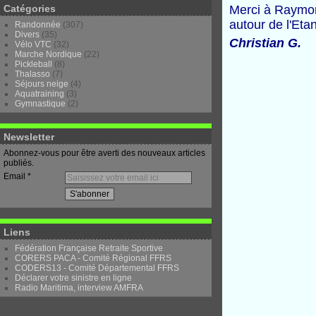
Catégories
Merci à Raymon
autour de l'Eta
Randonnée
(307)
Divers
(35)
Christian G.
Vélo VTC
(32)
Marche Nordique
(22)
Pickleball
(8)
Thalasso
(7)
Séjours neige
(4)
Aquatraining
(3)
Gymnastique
(2)
Newsletter
Abonnez-vous pour être averti des nouveaux articles
publiés.
Email
Liens
Fédération Française Retraite Sportive
CORERS PACA - Comité Régional FFRS
CODERS13 - Comité Départemental FFRS
Déclarer votre sinistre en ligne
Radio Maritima, interview AMFRA