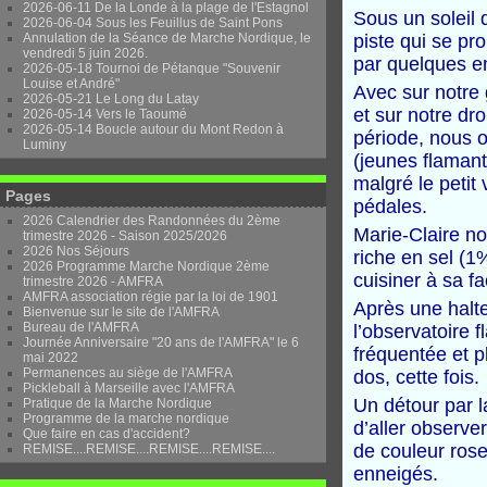
2026-06-11 De la Londe à la plage de l'Estagnol
Sous un soleil 
2026-06-04 Sous les Feuillus de Saint Pons
Annulation de la Séance de Marche Nordique, le
piste qui se pr
vendredi 5 juin 2026.
par quelques en
2026-05-18 Tournoi de Pétanque "Souvenir
Louise et André"
Avec
sur notre 
2026-05-21 Le Long du Latay
et sur notre dr
2026-05-14 Vers le Taoumé
2026-05-14 Boucle autour du Mont Redon à
période,
nous o
Luminy
(
jeune
s flamant
malgré
le
petit 
Pages
pédales.
2026 Calendrier des Randonnées du 2ème
Marie-Claire nou
trimestre 2026 - Saison 2025/2026
2026 Nos Séjours
riche en sel (
2026 Programme Marche Nordique 2ème
cuisiner à sa f
trimestre 2026 - AMFRA
AMFRA association régie par la loi de 1901
Après une
halt
Bienvenue sur le site de l'AMFRA
Bureau de l'AMFRA
l’observatoire 
Journée Anniversaire "20 ans de l'AMFRA" le 6
fréquentée et p
mai 2022
Permanences au siège de l'AMFRA
dos, cette fois.
Pickleball à Marseille avec l'AMFRA
Un détour par l
Pratique de la Marche Nordique
Programme de la marche nordique
d’aller observe
Que faire en cas d'accident?
de couleur rose
REMISE....REMISE....REMISE....REMISE....
enneigés.