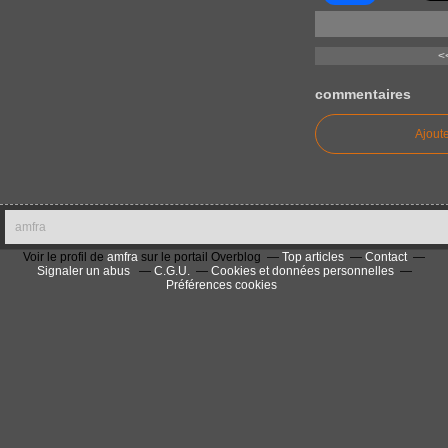
<
commentaires
Ajout
amfra
Voir le profil de
amfra
sur le portail Overblog
Top articles
Contact
Signaler un abus
C.G.U.
Cookies et données personnelles
Préférences cookies