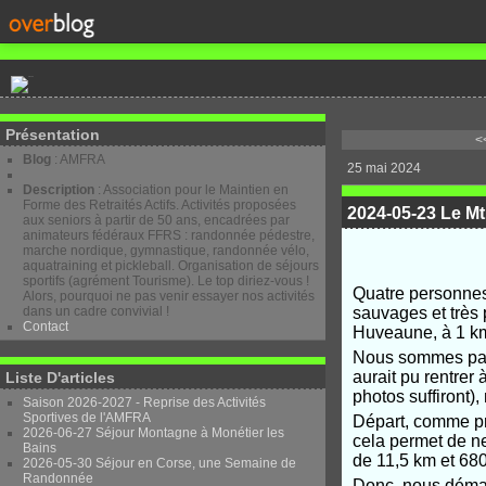
Présentation
<
Blog
: AMFRA
25 mai 2024
Description
: Association pour le Maintien en
Forme des Retraités Actifs. Activités proposées
2024-05-23 Le Mt
aux seniors à partir de 50 ans, encadrées par
animateurs fédéraux FFRS : randonnée pédestre,
marche nordique, gymnastique, randonnée vélo,
aquatraining et pickleball. Organisation de séjours
sportifs (agrément Tourisme). Le top diriez-vous !
Quatre personnes 
Alors, pourquoi ne pas venir essayer nos activités
dans un cadre convivial !
sauvages et très
Contact
Huveaune, à 1 km
Nous sommes parti
aurait pu rentrer
Liste D'articles
photos suffiront),
Saison 2026-2027 - Reprise des Activités
Sportives de l'AMFRA
Départ, comme pré
2026-06-27 Séjour Montagne à Monétier les
cela permet de ne
Bains
de 11,5 km et 68
2026-05-30 Séjour en Corse, une Semaine de
Randonnée
Donc, nous démar