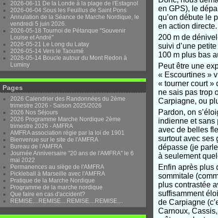
2026-06-11 De la Londe à la plage de l'Estagnol
en GPS), le dépa
2026-06-04 Sous les Feuillus de Saint Pons
qu’on débute le p
Annulation de la Séance de Marche Nordique, le
vendredi 5 juin 2026.
en action directe.
2026-05-18 Tournoi de Pétanque "Souvenir
200 m de dénivelé
Louise et André"
2026-05-21 Le Long du Latay
suivi d’une petit
2026-05-14 Vers le Taoumé
100 m plus bas a
2026-05-14 Boucle autour du Mont Redon à
Luminy
Peut être une ex
« Escourtines » v
« tourner court »
Pages
ne sais pas trop o
2026 Calendrier des Randonnées du 2ème
Carpiagne, ou plu
trimestre 2026 - Saison 2025/2026
Pardon, on s’éloig
2026 Nos Séjours
2026 Programme Marche Nordique 2ème
indienne et sans p
trimestre 2026 - AMFRA
avec de belles fle
AMFRA association régie par la loi de 1901
surtout avec ses 
Bienvenue sur le site de l'AMFRA
Bureau de l'AMFRA
dépasse (je parle
Journée Anniversaire "20 ans de l'AMFRA" le 6
à seulement quelq
mai 2022
Enfin après plus 
Permanences au siège de l'AMFRA
Pickleball à Marseille avec l'AMFRA
sommitale (comme
Pratique de la Marche Nordique
plus contrastée a
Programme de la marche nordique
suffisamment éloi
Que faire en cas d'accident?
REMISE....REMISE....REMISE....REMISE....
de Carpiagne (c’e
Carnoux, Cassis, 