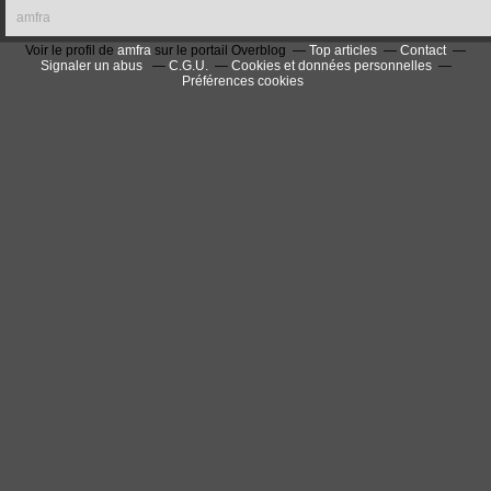
amfra
Voir le profil de
amfra
sur le portail Overblog
Top articles
Contact
Signaler un abus
C.G.U.
Cookies et données personnelles
Préférences cookies