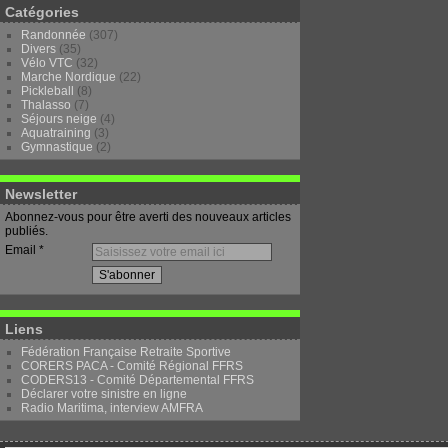
Catégories
Randonnée
(307)
Divers
(35)
Vélo VTC
(32)
Marche Nordique
(22)
Pickleball
(8)
Thalasso
(7)
Séjours neige
(4)
Aquatraining
(3)
Gymnastique
(2)
Newsletter
Abonnez-vous pour être averti des nouveaux articles
publiés.
Email
Liens
Fédération Française Retraite Sportive
CORERS PACA - Comité Régional FFRS
CODERS13 - Comité Départemental FFRS
Déclarer votre sinistre en ligne
Radio Maritima, interview AMFRA