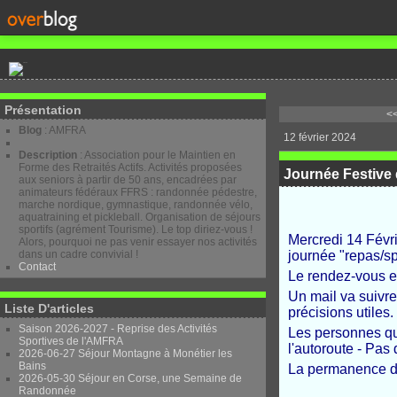
Présentation
<<
Blog
: AMFRA
12 février 2024
Description
: Association pour le Maintien en
Forme des Retraités Actifs. Activités proposées
Journée Festive 
aux seniors à partir de 50 ans, encadrées par
animateurs fédéraux FFRS : randonnée pédestre,
marche nordique, gymnastique, randonnée vélo,
aquatraining et pickleball. Organisation de séjours
sportifs (agrément Tourisme). Le top diriez-vous !
Mercredi 14 Févri
Alors, pourquoi ne pas venir essayer nos activités
dans un cadre convivial !
journée "repas/sp
Contact
Le rendez-vous e
Un mail va suivre
Liste D'articles
précisions utiles.
Saison 2026-2027 - Reprise des Activités
Les personnes qui
Sportives de l'AMFRA
l'autoroute - Pas 
2026-06-27 Séjour Montagne à Monétier les
Bains
La permanence de
2026-05-30 Séjour en Corse, une Semaine de
Randonnée