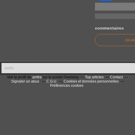
commentaires
Ajout
amfra
Voir le profil de
amfra
sur le portail Overblog
Top articles
Contact
Signaler un abus
C.G.U.
Cookies et données personnelles
Préférences cookies