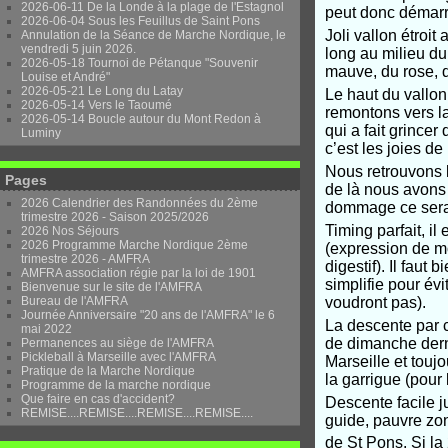
2026-06-11 De la Londe à la plage de l'Estagnol
peut donc démarr
2026-06-04 Sous les Feuillus de Saint Pons
Joli vallon étroi
Annulation de la Séance de Marche Nordique, le
vendredi 5 juin 2026.
long au milieu du
2026-05-18 Tournoi de Pétanque "Souvenir
mauve, du rose, d
Louise et André"
2026-05-21 Le Long du Latay
Le haut du vallo
2026-05-14 Vers le Taoumé
remontons vers la
2026-05-14 Boucle autour du Mont Redon à
qui a fait grince
Luminy
c’est les joies de
Nous retrouvons l
Pages
de là nous avons p
2026 Calendrier des Randonnées du 2ème
dommage ce sera 
trimestre 2026 - Saison 2025/2026
Timing parfait, i
2026 Nos Séjours
2026 Programme Marche Nordique 2ème
(expression de mo
trimestre 2026 - AMFRA
digestif). Il faut
AMFRA association régie par la loi de 1901
simplifie pour év
Bienvenue sur le site de l'AMFRA
Bureau de l'AMFRA
voudront pas).
Journée Anniversaire "20 ans de l'AMFRA" le 6
La descente par c
mai 2022
de dimanche dern
Permanences au siège de l'AMFRA
Pickleball à Marseille avec l'AMFRA
Marseille et touj
Pratique de la Marche Nordique
la garrigue (pour
Programme de la marche nordique
Que faire en cas d'accident?
Descente facile j
REMISE....REMISE....REMISE....REMISE....
guide, pauvre zon
de St Pons. Si la