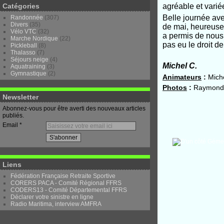
Catégories
agréable et vari
Belle journée ave
Randonnée
(307)
Divers
(35)
de mai, heureuse
Vélo VTC
(32)
a permis de nous 
Marche Nordique
(22)
pas eu le droit d
Pickleball
(8)
Thalasso
(7)
Séjours neige
(4)
Michel C.
Aquatraining
(3)
Gymnastique
(2)
Animateurs
:
Miche
Photos
:
Raymonde 
Newsletter
Abonnez-vous pour être averti des nouveaux articles
publiés.
Email
Liens
Fédération Française Retraite Sportive
CORERS PACA - Comité Régional FFRS
CODERS13 - Comité Départemental FFRS
Déclarer votre sinistre en ligne
Radio Maritima, interview AMFRA