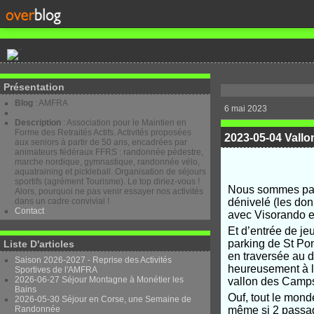
Présentation
Blog
: AMFRA
6 mai 2023
Description
: Association pour le Maintien en
Forme des Retraités Actifs. Activités proposées
2023-05-04 Vallo
aux seniors à partir de 50 ans, encadrées par
animateurs fédéraux FFRS : randonnée pédestre,
marche nordique, gymnastique, randonnée vélo,
aquatraining et pickleball. Organisation de séjours
sportifs (agrément Tourisme). Le top diriez-vous !
Nous sommes part
Alors, pourquoi ne pas venir essayer nos activités
dans un cadre convivial !
dénivelé (les don
Contact
avec Visorando et
Et d’entrée de jeu
parking de St Pon
Liste D'articles
en traversée au d
Saison 2026-2027 - Reprise des Activités
heureusement à l
Sportives de l'AMFRA
2026-06-27 Séjour Montagne à Monétier les
vallon des Camp
Bains
Ouf, tout le mon
2026-05-30 Séjour en Corse, une Semaine de
Randonnée
même si 2 passag