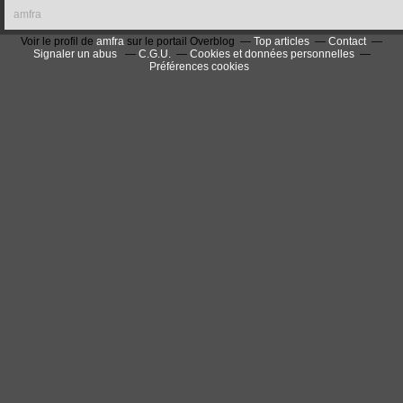
amfra
Voir le profil de
amfra
sur le portail Overblog
Top articles
Contact
Signaler un abus
C.G.U.
Cookies et données personnelles
Préférences cookies