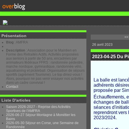
Présentation
<< 
Blog
: AMFRA
26 avril 2023
Description
: Association pour le Maintien en
Forme des Retraités Actifs. Activités proposées
2023-04-25 Du Pic
aux seniors à partir de 50 ans, encadrées par
animateurs fédéraux FFRS : randonnée pédestre,
marche nordique, gymnastique, randonnée vélo,
aquatraining et pickleball. Organisation de séjours
sportifs (agrément Tourisme). Le top diriez-vous !
Alors, pourquoi ne pas venir essayer nos activités
La balle est lanc
dans un cadre convivial !
adhérents désireux
Contact
proposée par Sim
Échauffements, ex
Liste D'articles
échanges de balle
Saison 2026-2027 - Reprise des Activités
séances d'initiat
Sportives de l'AMFRA
reprendront vers 
2026-06-27 Séjour Montagne à Monétier les
2023/2024.
Bains
2026-05-30 Séjour en Corse, une Semaine de
Randonnée