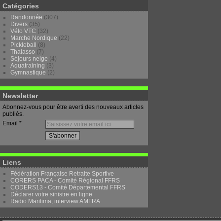
Catégories
Randonnée
(307)
Divers
(35)
Vélo VTC
(32)
Marche Nordique
(22)
Pickleball
(8)
Thalasso
(7)
Séjours neige
(4)
Aquatraining
(3)
Gymnastique
(2)
Newsletter
Abonnez-vous pour être averti des nouveaux articles
publiés.
Email
Liens
Fédération Française Retraite Sportive
CORERS PACA - Comité Régional FFRS
CODERS13 - Comité Départemental FFRS
Déclarer votre sinistre en ligne
Radio Maritima, interview AMFRA