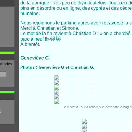
de la garrigue. Très peu de thym toutefois. Tout ceci
pins en désordre ou en ligne, des cyprès et des cèdr
humaine.
Nous rejoignons le parking après avoir retraversé la v
Merci à Christian et Simone.
Le mot de la fin revient à Christian D : « on a cherché l
parc à neuf !!»😹😹
À bientôt.
Geneviève G.
articles
Photos
: Geneviève G et Christian G.
Vue sur la Tour d'Arbois puis descente le long d
S