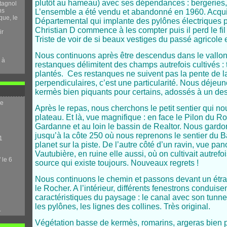
plutôt au hameau) avec ses dépendances : bergeries,
tagnol
ns
L’ensemble a été vendu et abandonné en 1960. Acqui
que, le
Départemental qui implante des pylônes électriques p
Christian D commence à les compter puis il perd le fil 
ir
Triste de voir de si beaux vestiges du passé agricole 
Nous continuons après être descendus dans le vallo
 à
restanques délimitent des champs autrefois cultivés : 
plantés. Ces restanques ne suivent pas la pente de la
perpendiculaires, c’est une particularité. Nous déjeu
kermès bien piquants pour certains, adossés à un des
me
Après le repas, nous cherchons le petit sentier qui n
plateau. Et là, vue magnifique : en face le Pilon du Roi
Gardanne et au loin le bassin de Realtor. Nous gard
jusqu’à la côte 250 où nous reprenons le sentier du
1
planet sur la piste. De l’autre côté d’un ravin, vue pa
Vautubière, en ruine elle aussi, où on cultivait autref
 le 6
source qui existe toujours. Nouveaux regrets !
Nous continuons le chemin et passons devant un étran
le Rocher. A l’intérieur, différents fenestrons conduise
caractéristiques du paysage : le canal avec son tunnel
les pylônes, les lignes des collines. Très original.
.
Végétation basse de kermès, romarins, argeras bien pi