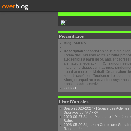
Présentation
Blog
: AMFRA
Description
: Association pour le Maintien
Forme des Retraités Actifs. Activités prop
aux seniors à partir de 50 ans, encadrées 
animateurs fédéraux FFRS : randonnée pé
marche nordique, gymnastique, randonnée
aquatraining et pickleball. Organisation d
sportifs (agrément Tourisme). Le top diriez
Alors, pourquoi ne pas venir essayer nos a
dans un cadre convivial !
Contact
Liste D'articles
Saison 2026-2027 - Reprise des Activités
Sportives de l'AMFRA
2026-06-27 Séjour Montagne à Monétier l
Bains
2026-05-30 Séjour en Corse, une Semain
Randonnée