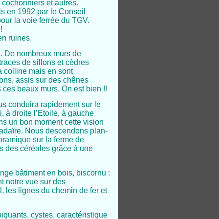
 cochonniers et autres.
s en 1992 par le Conseil
our la voie ferrée du TGV.
!
en ruines.
n. De nombreux murs de
traces de sillons et cèdres
 colline mais en sont
nons, assis sur des chênes
 ces beaux murs. On est bien !!
ous conduira rapidement sur le
, à droite l’Etoile, à gauche
ons un bon moment cette vision
 Badaïre. Nous descendons plan-
noramique sur la ferme de
ois des céréales grâce à une
ge bâtiment en bois, biscornu :
nt notre vue sur des
, les lignes du chemin de fer et
quants, cystes, caractéristique