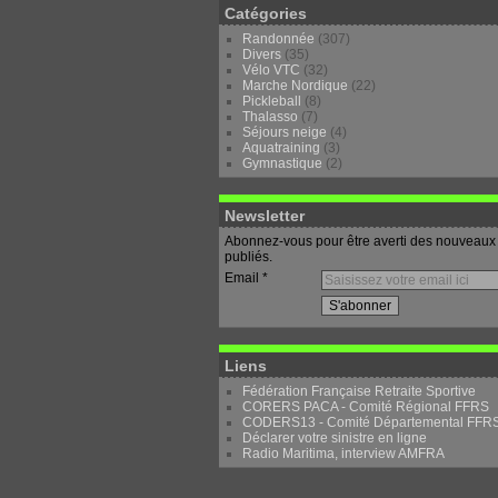
Catégories
Randonnée
(307)
Divers
(35)
Vélo VTC
(32)
Marche Nordique
(22)
Pickleball
(8)
Thalasso
(7)
Séjours neige
(4)
Aquatraining
(3)
Gymnastique
(2)
Newsletter
Abonnez-vous pour être averti des nouveaux 
publiés.
Email
Liens
Fédération Française Retraite Sportive
CORERS PACA - Comité Régional FFRS
CODERS13 - Comité Départemental FFR
Déclarer votre sinistre en ligne
Radio Maritima, interview AMFRA