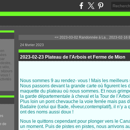
<< 2023-03-02 Randonnée à La...
2023-02-16 Bo
24 février 2023
 en
osées
2023-02-23 Plateau de l'Arbois et Ferme de Mion
par
destre,
 vélo,
e séjours
-vous !
ctivités
Nous sommes 9 au rendez- vous ! Mais les meilleurs so
Nous passons devant la grande carte où figurent les
maquette du plateau où nous sommes. Et nous grimp
la garde départementale à cheval et la Tour de l’Arbo
Plus loin un pont chevauche la voie ferrée mais pas de 
Badaïre (celui qui Bade, rêveur,contemplatif), il n’y 
ont des noms aussi doux !
es
Nous le quittons cependant pour plonger vers le Can
e de
un moment. Puis de pistes en pistes, nous arrivons a