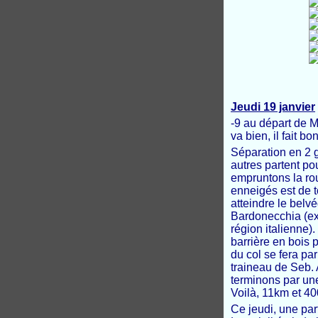
Jeudi 19 janvier
-9 au départ de M
va bien, il fait b
Séparation en 2 g
autres partent po
empruntons la rou
enneigés est de t
atteindre le belvé
Bardonecchia (ex
région italienne)
barrière en bois 
du col se fera p
traineau de Seb.
terminons par une
Voilà, 11km et 4
Ce jeudi, une par