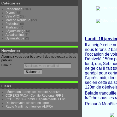
Catégories
Randonnée
(307)
Divers
(35)
Vélo VTC
(32)
Marche Nordique
(22)
Pickleball
(8)
Thalasso
(7)
Séjours neige
(4)
Aquatraining
(3)
Gymnastique
(2)
Lundi 16 janvie
Il a neigé cette n
nous ferons 2 ba
Newsletter
l’occasion de vo
Abonnez-vous pour être averti des nouveaux articles
Dénivelé 150m po
publiés.
fond, oui, Seb no
Email
neige car il fait 
genépi pour certa
l’après midi, dire
sec en cette sais
Liens
120m de dénivelé
Fédération Française Retraite Sportive
Balade tranquille
CORERS PACA - Comité Régional FFRS
fraîche sous les
CODERS13 - Comité Départemental FFRS
Déclarer votre sinistre en ligne
Retour à Monêtier
Radio Maritima, interview AMFRA