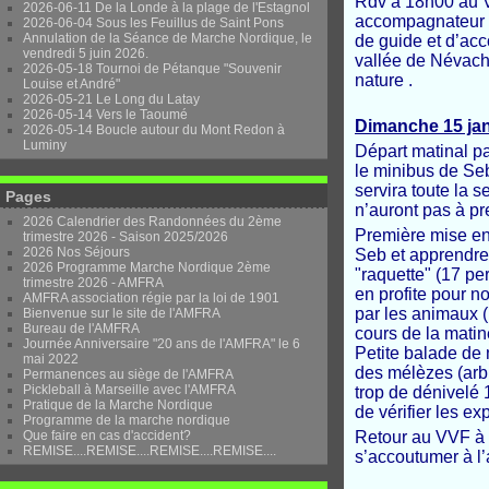
Rdv à 18h00 au V
2026-06-11 De la Londe à la plage de l'Estagnol
accompagnateur 
2026-06-04 Sous les Feuillus de Saint Pons
Annulation de la Séance de Marche Nordique, le
de guide et d’acc
vendredi 5 juin 2026.
vallée de Névache
2026-05-18 Tournoi de Pétanque "Souvenir
nature .
Louise et André"
2026-05-21 Le Long du Latay
2026-05-14 Vers le Taoumé
Dimanche 15 jan
2026-05-14 Boucle autour du Mont Redon à
Luminy
Départ matinal pa
le minibus de Seb
servira toute la 
Pages
n’auront pas à pr
2026 Calendrier des Randonnées du 2ème
Première mise en 
trimestre 2026 - Saison 2025/2026
2026 Nos Séjours
Seb et apprendre 
2026 Programme Marche Nordique 2ème
"raquette" (17 pe
trimestre 2026 - AMFRA
en profite pour n
AMFRA association régie par la loi de 1901
par les animaux (
Bienvenue sur le site de l'AMFRA
Bureau de l'AMFRA
cours de la matin
Journée Anniversaire "20 ans de l'AMFRA" le 6
Petite balade de 
mai 2022
des mélèzes (arb
Permanences au siège de l'AMFRA
Pickleball à Marseille avec l'AMFRA
trop de dénivelé 
Pratique de la Marche Nordique
de vérifier les ex
Programme de la marche nordique
Que faire en cas d'accident?
Retour au VVF à 1
REMISE....REMISE....REMISE....REMISE....
s’accoutumer à l’