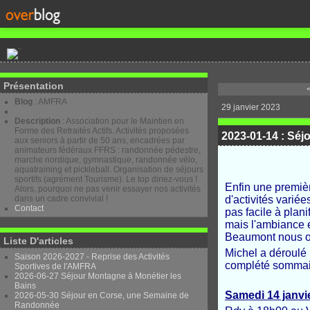
Présentation
Blog
: AMFRA
29 janvier 2023
Description
: Association pour le Maintien en
Forme des Retraités Actifs. Activités proposées
2023-01-14 : Séj
aux seniors à partir de 50 ans, encadrées par
animateurs fédéraux FFRS : randonnée pédestre,
marche nordique, gymnastique, randonnée vélo,
aquatraining et pickleball. Organisation de séjours
sportifs (agrément Tourisme). Le top diriez-vous !
Enfin une premièr
Alors, pourquoi ne pas venir essayer nos activités
dans un cadre convivial !
d'activités variée
Contact
pas facile à plani
mais l'ambiance 
Beaumont nous on
Liste D'articles
Michel a déroulé p
Saison 2026-2027 - Reprise des Activités
complété sommair
Sportives de l'AMFRA
2026-06-27 Séjour Montagne à Monétier les
Bains
Samedi 14 janvi
2026-05-30 Séjour en Corse, une Semaine de
Randonnée