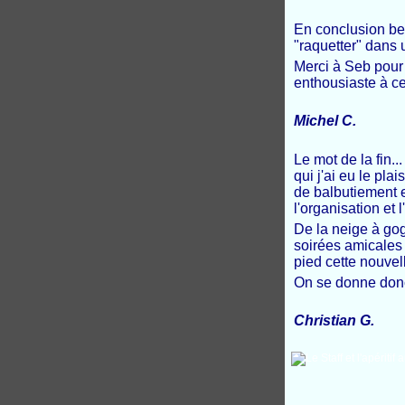
En conclusion bel
"raquetter" dans 
Merci à Seb pour 
enthousiaste à c
Michel C.
Le mot de la fin.
qui j'ai eu le plai
de balbutiement e
l'organisation et
De la neige à gog
soirées amicales 
pied cette nouve
On se donne donc
Christian G.