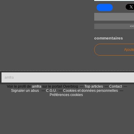
<<
commentaires
Ajout
amfra
Voir le profil de
amfra
sur le portail Overblog
Top articles
Contact
Signaler un abus
C.G.U.
Cookies et données personnelles
Préférences cookies