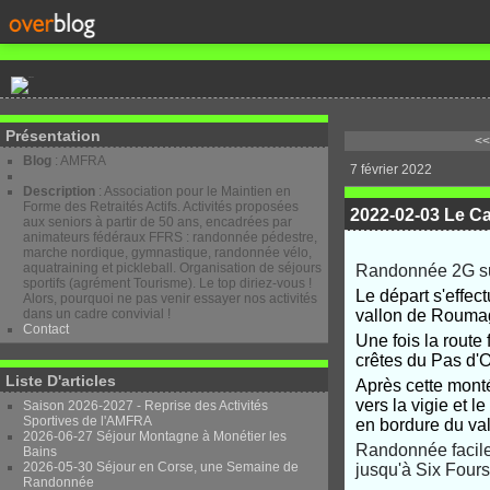
Présentation
<<
Blog
: AMFRA
7 février 2022
Description
: Association pour le Maintien en
Forme des Retraités Actifs. Activités proposées
2022-02-03 Le Ca
aux seniors à partir de 50 ans, encadrées par
animateurs fédéraux FFRS : randonnée pédestre,
marche nordique, gymnastique, randonnée vélo,
aquatraining et pickleball. Organisation de séjours
Randonnée 2G sur
sportifs (agrément Tourisme). Le top diriez-vous !
Le départ s'effect
Alors, pourquoi ne pas venir essayer nos activités
dans un cadre convivial !
vallon de Roumago
Contact
Une fois la route 
crêtes du Pas d'Ou
Liste D'articles
Après cette monté
vers la vigie et 
Saison 2026-2027 - Reprise des Activités
Sportives de l'AMFRA
en bordure du va
2026-06-27 Séjour Montagne à Monétier les
Randonnée facile 
Bains
2026-05-30 Séjour en Corse, une Semaine de
jusqu'à Six Fours
Randonnée