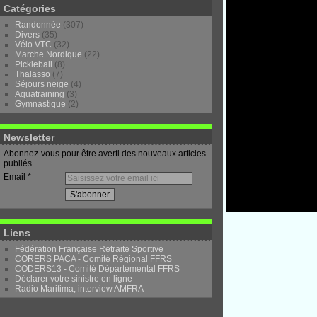
Catégories
Randonnée
(307)
Divers
(35)
Vélo VTC
(32)
Marche Nordique
(22)
Pickleball
(8)
Thalasso
(7)
Séjours neige
(4)
Aquatraining
(3)
Gymnastique
(2)
Newsletter
Abonnez-vous pour être averti des nouveaux articles
publiés.
Email
Liens
Fédération Française Retraite Sportive
CORERS PACA - Comité Régional FFRS
CODERS13 - Comité Départemental FFRS
Déclarer votre sinistre en ligne
Radio Maritima, interview AMFRA