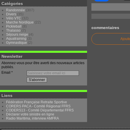
Catégories
Randonnée
(307)
Divers
(35)
Vélo VTC
(32)
Marche Nordique
(22)
Pickleball
(8)
commentaires
Thalasso
(7)
Séjours neige
(4)
Aquatraining
(3)
Ajout
Gymnastique
(2)
Newsletter
Abonnez-vous pour être averti des nouveaux articles
publiés.
Email
Liens
Fédération Française Retraite Sportive
CORERS PACA - Comité Régional FFRS
CODERS13 - Comité Départemental FFRS
Déclarer votre sinistre en ligne
Radio Maritima, interview AMFRA