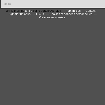
amfra
Voir le profil de
amfra
sur le portail Overblog
Top articles
Contact
Signaler un abus
C.G.U.
Cookies et données personnelles
Préférences cookies