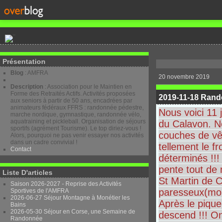
Présentation
Blog
: AMFRA
20 novembre 2019
Description
: Association pour le Maintien en
Forme des Retraités Actifs. Activités proposées
2019-11-18 Rand
aux seniors à partir de 50 ans, encadrées par
animateurs fédéraux FFRS : randonnée pédestre,
Nous voici 11 
marche nordique, gymnastique, randonnée vélo,
aquatraining et pickleball. Organisation de séjours
du Calavon. N
sportifs (agrément Tourisme). Le top diriez-vous !
couches de vêt
Alors, pourquoi ne pas venir essayer nos activités
dans un cadre convivial !
tellement le fr
Contact
déterminés !!!
pente tout de 
Liste D'articles
St Martin de C
Saison 2026-2027 - Reprise des Activités
paresseux(moi
Sportives de l'AMFRA
2026-06-27 Séjour Montagne à Monétier les
Après le pique
Bains
2026-05-30 Séjour en Corse, une Semaine de
descend !!! O
Randonnée