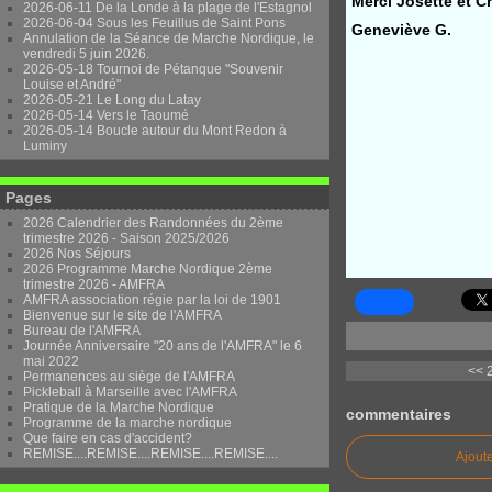
Merci Josette et Ch
2026-06-11 De la Londe à la plage de l'Estagnol
2026-06-04 Sous les Feuillus de Saint Pons
Geneviève G.
Annulation de la Séance de Marche Nordique, le
vendredi 5 juin 2026.
2026-05-18 Tournoi de Pétanque "Souvenir
Louise et André"
2026-05-21 Le Long du Latay
2026-05-14 Vers le Taoumé
2026-05-14 Boucle autour du Mont Redon à
Luminy
Pages
2026 Calendrier des Randonnées du 2ème
trimestre 2026 - Saison 2025/2026
2026 Nos Séjours
2026 Programme Marche Nordique 2ème
trimestre 2026 - AMFRA
AMFRA association régie par la loi de 1901
Bienvenue sur le site de l'AMFRA
Bureau de l'AMFRA
Journée Anniversaire "20 ans de l'AMFRA" le 6
mai 2022
<< 
Permanences au siège de l'AMFRA
Pickleball à Marseille avec l'AMFRA
Pratique de la Marche Nordique
commentaires
Programme de la marche nordique
Que faire en cas d'accident?
REMISE....REMISE....REMISE....REMISE....
Ajout