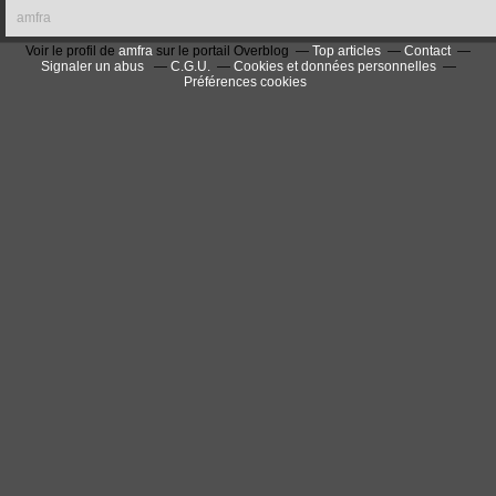
amfra
Voir le profil de
amfra
sur le portail Overblog
Top articles
Contact
Signaler un abus
C.G.U.
Cookies et données personnelles
Préférences cookies