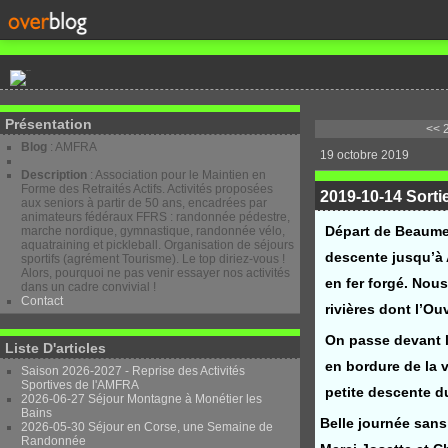
Présentation
<< 
Blog
: AMFRA
19 octobre 2019
Description
: Association pour le Maintien en
Forme des Retraités Actifs. Activités proposées
2019-10-14 Sortie
aux seniors à partir de 50 ans, encadrées par
animateurs fédéraux FFRS : randonnée pédestre,
Départ de Beaumes
marche nordique, gymnastique, randonnée vélo,
aquatraining et pickleball. Organisation de séjours
descente jusqu’à
sportifs (agrément Tourisme). Le top diriez-vous !
Alors, pourquoi ne pas venir essayer nos activités
en fer forgé. Nous
dans un cadre convivial !
Contact
rivières dont l’O
On passe devant l
Liste D'articles
en bordure de la 
Saison 2026-2027 - Reprise des Activités
Sportives de l'AMFRA
petite descente d
2026-06-27 Séjour Montagne à Monétier les
Bains
Belle journée sans
2026-05-30 Séjour en Corse, une Semaine de
Randonnée