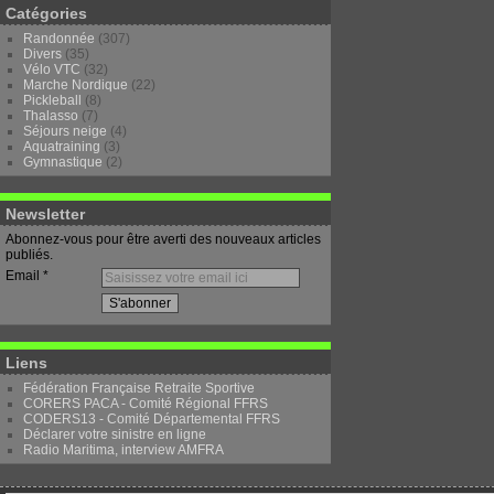
Catégories
Randonnée
(307)
Divers
(35)
Vélo VTC
(32)
Marche Nordique
(22)
Pickleball
(8)
Thalasso
(7)
Séjours neige
(4)
Aquatraining
(3)
Gymnastique
(2)
Newsletter
Abonnez-vous pour être averti des nouveaux articles
publiés.
Email
Liens
Fédération Française Retraite Sportive
CORERS PACA - Comité Régional FFRS
CODERS13 - Comité Départemental FFRS
Déclarer votre sinistre en ligne
Radio Maritima, interview AMFRA