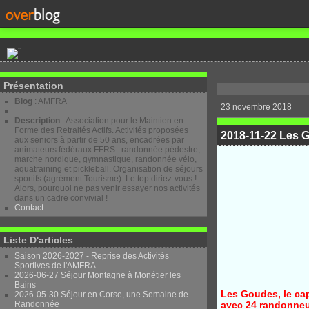
Présentation
Blog
: AMFRA
23 novembre 2018
Description
: Association pour le Maintien en
Forme des Retraités Actifs. Activités proposées
2018-11-22 Les 
aux seniors à partir de 50 ans, encadrées par
animateurs fédéraux FFRS : randonnée pédestre,
marche nordique, gymnastique, randonnée vélo,
aquatraining et pickleball. Organisation de séjours
sportifs (agrément Tourisme). Le top diriez-vous !
Alors, pourquoi ne pas venir essayer nos activités
dans un cadre convivial !
Contact
Liste D'articles
Saison 2026-2027 - Reprise des Activités
Sportives de l'AMFRA
2026-06-27 Séjour Montagne à Monétier les
Bains
Les Goudes, le cap
2026-05-30 Séjour en Corse, une Semaine de
avec 24 randonneur
Randonnée