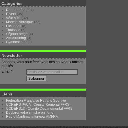
Catégories
Randonnée
(307)
Divers
(35)
Vélo VTC
(32)
Marche Nordique
(22)
Pickleball
(8)
Thalasso
(7)
Séjours neige
(4)
Aquatraining
(3)
Gymnastique
(2)
Newsletter
Abonnez-vous pour être averti des nouveaux articles
publiés.
Email
Liens
Fédération Française Retraite Sportive
CORERS PACA - Comité Régional FFRS
CODERS13 - Comité Départemental FFRS
Déclarer votre sinistre en ligne
Radio Maritima, interview AMFRA