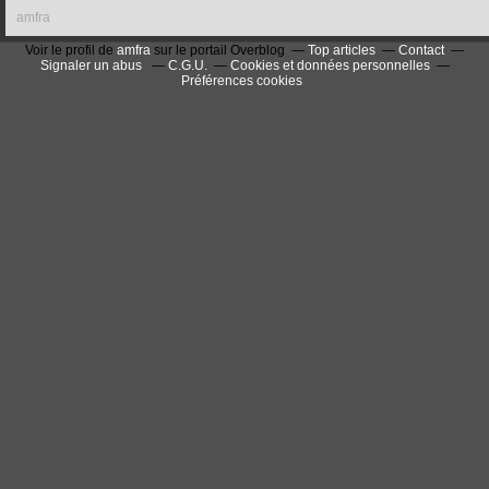
amfra
Voir le profil de
amfra
sur le portail Overblog
Top articles
Contact
Signaler un abus
C.G.U.
Cookies et données personnelles
Préférences cookies