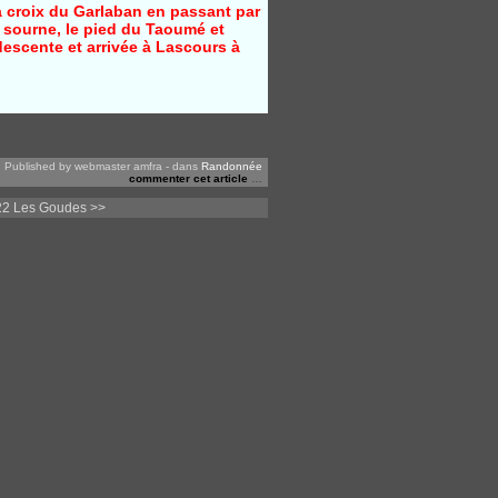
 croix du Garlaban en passant par
 s
ourne, le pied du Taoumé et
descente et arrivée à Lascours à
Published by webmaster amfra
-
dans
Randonnée
commenter cet article
…
22 Les Goudes >>