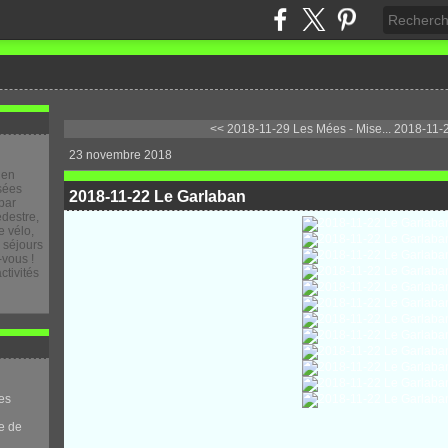
<< 2018-11-29 Les Mées - Mise...
2018-11-
23 novembre 2018
 en
osées
2018-11-22 Le Garlaban
par
destre,
 vélo,
e séjours
-vous !
ctivités
es
e de