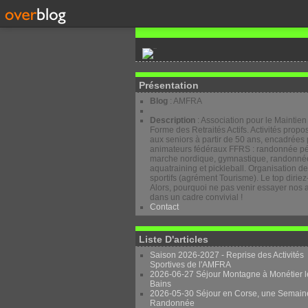
Présentation
Blog
: AMFRA
Description
: Association pour le Maintien
Forme des Retraités Actifs. Activités prop
aux seniors à partir de 50 ans, encadrées 
animateurs fédéraux FFRS : randonnée pé
marche nordique, gymnastique, randonnée
aquatraining et pickleball. Organisation d
sportifs (agrément Tourisme). Le top diriez
Alors, pourquoi ne pas venir essayer nos a
dans un cadre convivial !
Contact
Liste D'articles
Saison 2026-2027 - Reprise des Activités
Sportives de l'AMFRA
2026-06-27 Séjour Montagne à Monétier l
Bains
2026-05-30 Séjour en Corse, une Semain
Randonnée