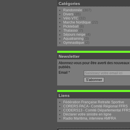
Catégories
Randonnée
(307)
Divers
(35)
Vélo VTC
(32)
Marche Nordique
(22)
Pickleball
(8)
Thalasso
(7)
Séjours neige
(4)
Aquatraining
(3)
Gymnastique
(2)
Newsletter
Abonnez-vous pour être averti des nouveaux 
publiés.
Email
Liens
Fédération Française Retraite Sportive
CORERS PACA - Comité Régional FFRS
CODERS13 - Comité Départemental FFR
Déclarer votre sinistre en ligne
Radio Maritima, interview AMFRA