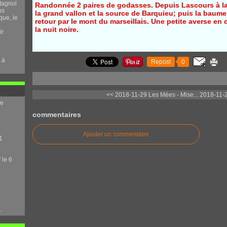
tagnol
Randonnée 2 paires de godasses. Depuis Lascours à la
ns
la grand vallon et la source de Barquieu; puis la baume
que, le
retour par le mont du marseillais. Une petite averse en 
la nuit noire.
ir
 à
Repost
0
<< 2018-11-29 Les Mées - Mise...
2018-11-
me
commentaires
Ajouter un commentaire
1
 le 6
.