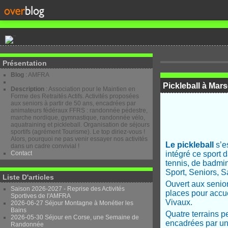
Présentation
Blog
: AMFRA
Pickleball à Mar
Description
: Association pour le Maintien en
Forme des Retraités Actifs. Activités proposées
aux seniors à partir de 50 ans, encadrées par
animateurs fédéraux FFRS : randonnée pédestre,
marche nordique, gymnastique, randonnée vélo,
aquatraining et pickleball. Organisation de séjours
sportifs (agrément Tourisme). Le top diriez-vous !
Alors, pourquoi ne pas venir essayer nos activités
Le pickleball
s’e
dans un cadre convivial !
Contact
intégré ce sport 
tennis, de badmin
Sport, Seniors, S
Liste D'articles
Ouvert aux senior
Saison 2026-2027 - Reprise des Activités
places pour accue
Sportives de l'AMFRA
Vivaux.
2026-06-27 Séjour Montagne à Monétier les
Bains
Quatre terrains peu
2026-05-30 Séjour en Corse, une Semaine de
encadrées par un
Randonnée