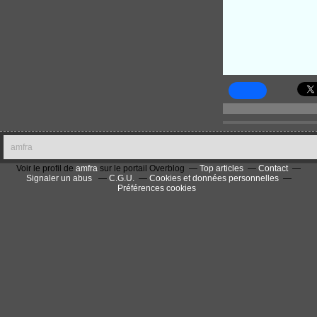
amfra
Voir le profil de
amfra
sur le portail Overblog
Top articles
Contact
Signaler un abus
C.G.U.
Cookies et données personnelles
Préférences cookies