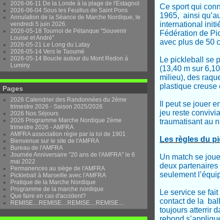
2026-06-11 De la Londe à la plage de l'Estagnol
Ce sport qui con
2026-06-04 Sous les Feuillus de Saint Pons
1965, ainsi qu’a
Annulation de la Séance de Marche Nordique, le
international init
vendredi 5 juin 2026.
2026-05-18 Tournoi de Pétanque "Souvenir
Fédération de Pic
Louise et André"
avec plus de 50 c
2026-05-21 Le Long du Latay
2026-05-14 Vers le Taoumé
2026-05-14 Boucle autour du Mont Redon à
Le pickleball se
Luminy
(13,40 m sur 6,10
milieu), des raqu
plastique creuse 
Pages
2026 Calendrier des Randonnées du 2ème
Il peut se jouer e
trimestre 2026 - Saison 2025/2026
jeu reste convivi
2026 Nos Séjours
2026 Programme Marche Nordique 2ème
traumatisant au ni
trimestre 2026 - AMFRA
AMFRA association régie par la loi de 1901
Les règles du pi
Bienvenue sur le site de l'AMFRA
Bureau de l'AMFRA
Journée Anniversaire "20 ans de l'AMFRA" le 6
Un match se joue 
mai 2022
deux partenaires 
Permanences au siège de l'AMFRA
seulement l’équip
Pickleball à Marseille avec l'AMFRA
Pratique de la Marche Nordique
Programme de la marche nordique
Le service se fai
Que faire en cas d'accident?
contact de la ball
REMISE....REMISE....REMISE....REMISE....
toujours atterrir
rebond s’appliqu