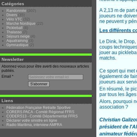
Catégories
A 2,13 m de part 
Randonnée
(307)
Divers
(35)
joueurs ne doiven
Vélo VTC
(32)
ne peuvent y péné
Marche Nordique
(22)
Pickleball
(8)
Les différents 
Thalasso
(7)
Séjours neige
(4)
Aquatraining
(3)
Le Dink, le Drop,
Gymnastique
(2)
coups techniques 
jouer au pickleba
matchs.
Newsletter
Abonnez-vous pour être averti des nouveaux articles
Ce sport qui met e
publiés.
également de fair
Email
joueurs aux servi
En résumé, le pic
par tous les âges
Liens
Alors, pourquoi n
association ?
Fédération Française Retraite Sportive
CORERS PACA - Comité Régional FFRS
CODERS13 - Comité Départemental FFRS
Christian Galizot
Déclarer votre sinistre en ligne
Radio Maritima, interview AMFRA
président de l'
animateur fédéra