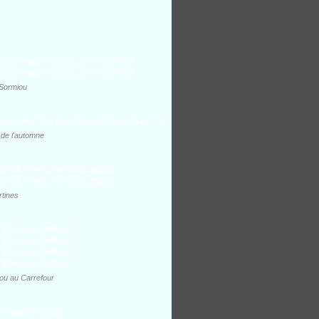
 Sormiou
 de l'automne
tines
iou au Carrefour