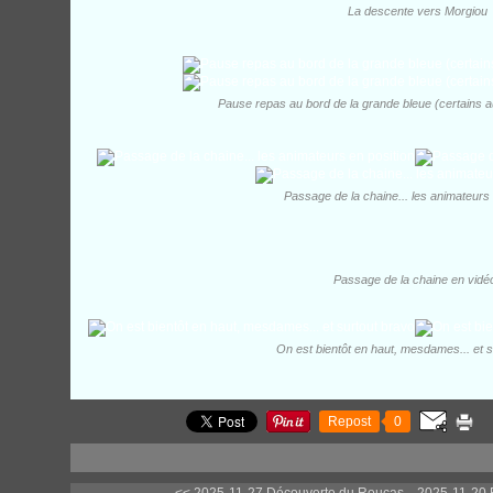
La descente vers Morgiou
Pause repas au bord de la grande bleue (certains au 
Passage de la chaine... les animateurs 
Passage de la chaine en vidé
On est bientôt en haut, mesdames... et s
Repost
0