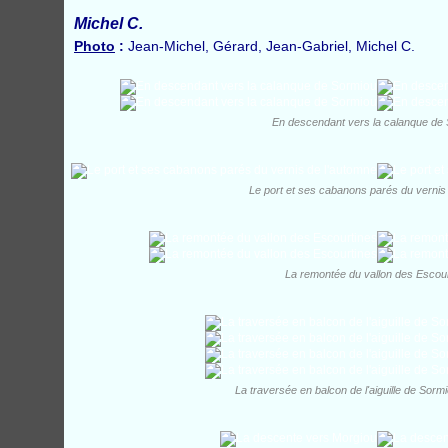
Michel C.
Photo
:
Jean-Michel, Gérard, Jean-Gabriel, Michel C.
En descendant vers la calanque de
Le port et ses cabanons parés du vernis
La remontée du vallon des Escour
La traversée en balcon de l'aiguille de Sorm