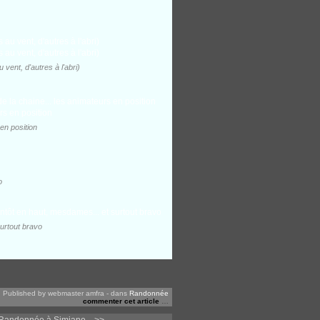
vent, d'autres à l'abri)
en position
o
urtout bravo
Published by webmaster amfra
-
dans
Randonnée
commenter cet article
…