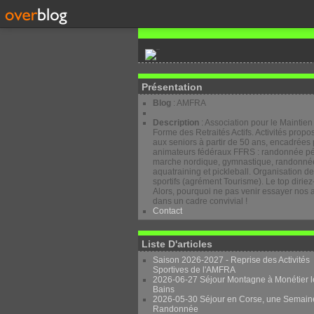
Présentation
Blog
: AMFRA
Description
: Association pour le Maintien
Forme des Retraités Actifs. Activités prop
aux seniors à partir de 50 ans, encadrées 
animateurs fédéraux FFRS : randonnée pé
marche nordique, gymnastique, randonnée
aquatraining et pickleball. Organisation d
sportifs (agrément Tourisme). Le top diriez
Alors, pourquoi ne pas venir essayer nos a
dans un cadre convivial !
Contact
Liste D'articles
Saison 2026-2027 - Reprise des Activités
Sportives de l'AMFRA
2026-06-27 Séjour Montagne à Monétier l
Bains
2026-05-30 Séjour en Corse, une Semain
Randonnée