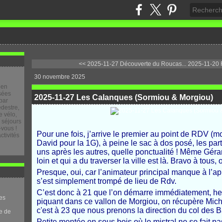
<< 2025-11-27 Découverte du Roucas...
2025-11-20 
30 novembre 2025
 en
osées
2025-11-27 Les Calanques (Sormiou & Morgiou)
par
destre,
 vélo,
e séjours
-vous !
Pour une fois, j’arrive le premier au point de RDV (m
ctivités
David pour la 1G), à peine le sac à dos posé, les part
uns après les autres, quelle ponctualité ! Même Géra
loin et qui a du traverser la ville est là. Bravo à tous,
Presque, oui, car l’animateur principal manque à l’app
s’est simplement trompé de lieu de Rdv.
C’est donc à 21 que l’on démarre immédiatement, heu
es
piquant dans ce vallon de Morgiou, on récupère Miche
c'est à 23 que nous prenons la direction du col des 
e de
Petite montée en sous bois où le mistral ne se fait p