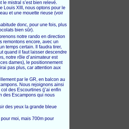
 le mistral s’est bien relevé.
de Louis XIII, nous optons pour le
’eau et une mouette rieuse (voir
abitude donc, pour une fois, plus
colats bien sûr).
eprenons notre rando en direction
nous remontons encore, avec un
emps certain. Il faudra tirer,
t quand il faut laisser descendre
, notre rôle d’animateur est
 à ces dames), le positionnement
irai pas plus, car attention aux
uillement par le GR, en balcon au
scampons. Nous rejoignons ainsi
 col des Escourtines (j’ai enfin
llon des Escampons qui nous
isir des yeux la grande bleue
é pour moi, mais 700m pour