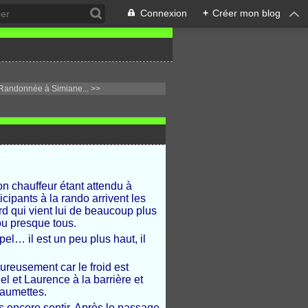
Connexion
+
Créer mon blog
Randonnée à Simiane... >>
on chauffeur étant attendu à
icipants à la rando arrivent les
rd qui vient lui de beaucoup plus
 ou presque tous.
el… il est un peu plus haut, il
reusement car le froid est
l et Laurence à la barrière et
Baumettes.
as encore sentir. Après le passage