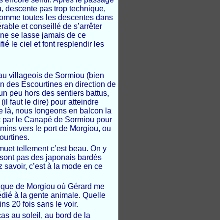
u, descente pas trop technique,
comme toutes les descentes dans
érable et conseillé de s’arrêter
ne se lasse jamais de ce
é le ciel et font resplendir les
yau villageois de Sormiou (bien
n des Escourtines en direction de
 un peu hors des sentiers battus,
il faut le dire) pour atteindre
De là, nous longeons en balcon la
 par le Canapé de Sormiou pour
emins vers le port de Morgiou, ou
ourtines.
muet tellement c’est beau. On y
 sont pas des japonais bardés
z savoir, c’est à la mode en ce
alanque de Morgiou où Gérard me
dédié à la gente animale. Quelle
s 20 fois sans le voir.
as au soleil, au bord de la