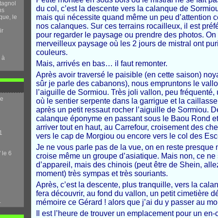
tagnol
du col, c’est la descente vers la calanque de Sormio
ns
mais qui nécessite quand même un peu d’attention 
que, le
nos calanques. Sur ces terrains rocailleux, il est préf
ir
pour regarder le paysage ou prendre des photos. On 
merveilleux paysage où les 2 jours de mistral ont purifi
couleurs.
 à
Mais, arrivés en bas… il faut remonter.
Après avoir traversé le paisible (en cette saison) no
sûr je parle des cabanons), nous empruntons le vallo
l’aiguille de Sormiou. Très joli vallon, peu fréquenté,
me
où le sentier serpente dans la garrigue et la caillasse (
après un petit ressaut rocher l’aiguille de Sormiou. 
calanque éponyme en passant sous le Baou Rond et
arriver tout en haut, au Carrefour, croisement des ch
1
vers le cap de Morgiou ou encore vers le col des Esc
Je ne vous parle pas de la vue, on en reste presque 
 le 6
croise même un groupe d’asiatique. Mais non, ce ne
d’appareil, mais des chinois (peut être de Shein, alle
moment) très sympas et très souriants.
Après, c’est la descente, plus tranquille, vers la c
fera découvrir, au fond du vallon, un petit cimetière 
.
mémoire ce Gérard ! alors que j’ai du y passer au moin
Il est l’heure de trouver un emplacement pour un en-c