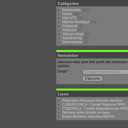
Catégories
Randonnée
(307)
Divers
(35)
Vélo VTC
(32)
Marche Nordique
(22)
Pickleball
(8)
Thalasso
(7)
Séjours neige
(4)
Aquatraining
(3)
Gymnastique
(2)
Newsletter
Abonnez-vous pour être averti des nouveaux 
publiés.
Email
Liens
Fédération Française Retraite Sportive
CORERS PACA - Comité Régional FFRS
CODERS13 - Comité Départemental FFR
Déclarer votre sinistre en ligne
Radio Maritima, interview AMFRA