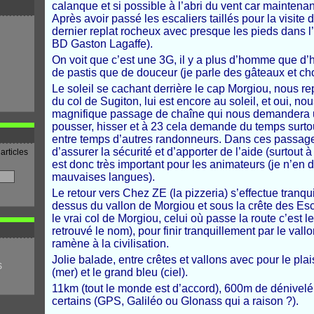
calanque et si possible à l’abri du vent car maintenant
Après avoir passé les escaliers taillés pour la visite 
dernier replat rocheux avec presque les pieds dans l
BD Gaston Lagaffe).
On voit que c’est une 3G, il y a plus d’homme que d’h
de pastis que de douceur (je parle des gâteaux et cho
Le soleil se cachant derrière le cap Morgiou, nous r
du col de Sugiton, lui est encore au soleil, et oui, 
magnifique passage de chaîne qui nous demandera un t
pousser, hisser et à 23 cela demande du temps surtou
entre temps d’autres randonneurs. Dans ces passages
d’assurer la sécurité et d’apporter de l’aide (surtout
articles
est donc très important pour les animateurs (je n’en d
mauvaises langues).
Le retour vers Chez ZE (la pizzeria) s’effectue tranq
dessus du vallon de Morgiou et sous la crête des E
le vrai col de Morgiou, celui où passe la route c’est le
retrouvé le nom), pour finir tranquillement par le va
ramène à la civilisation.
Jolie balade, entre crêtes et vallons avec pour le pla
S
(mer) et le grand bleu (ciel).
11km (tout le monde est d’accord), 600m de dénivel
certains (GPS, Galiléo ou Glonass qui a raison ?).