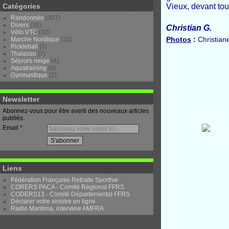
Catégories
Vieux, devant tou
Randonnée
(307)
Divers
(35)
Christian G.
Vélo VTC
(32)
Photos
:
Christian
Marche Nordique
(22)
Pickleball
(8)
Thalasso
(7)
Séjours neige
(4)
Aquatraining
(3)
Gymnastique
(2)
Newsletter
Abonnez-vous pour être averti des nouveaux articles
publiés.
Email
Liens
Fédération Française Retraite Sportive
CORERS PACA - Comité Régional FFRS
CODERS13 - Comité Départemental FFRS
Déclarer votre sinistre en ligne
Radio Maritima, interview AMFRA