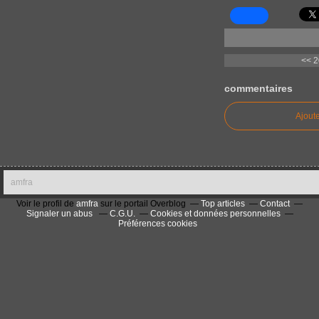
<< 2
commentaires
Ajout
amfra
Voir le profil de
amfra
sur le portail Overblog
Top articles
Contact
Signaler un abus
C.G.U.
Cookies et données personnelles
Préférences cookies