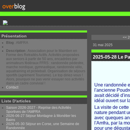
Présentation
<< 2
Blog
: AMFRA
31 mai 2025
Description
: Association pour le Maintien en
Forme des Retraités Actifs. Activités proposées
2025-05-28 Le Pa
aux seniors à partir de 50 ans, encadrées par
animateurs fédéraux FFRS : randonnée pédestre,
marche nordique, gymnastique, randonnée vélo,
aquatraining et pickleball. Organisation de séjours
sportifs (agrément Tourisme). Le top diriez-vous !
Alors, pourquoi ne pas venir essayer nos activités
dans un cadre convivial !
Une randonnée ex
Contact
l'ancienne Poudr
avait décidé d'ins
idéal ouvert sur 
Liste D'articles
La visite de cett
Saison 2026-2027 - Reprise des Activités
Sportives de l'AMFRA
nature pendant u
2026-06-27 Séjour Montagne à Monétier les
avec queques anc
Bains
l'Amfra, par la m
2026-05-30 Séjour en Corse, une Semaine de
pour une dégustat
Randonnée