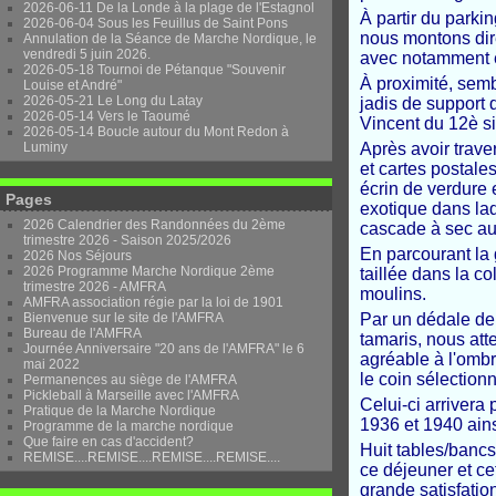
2026-06-11 De la Londe à la plage de l'Estagnol
À partir du parkin
2026-06-04 Sous les Feuillus de Saint Pons
nous montons dire
Annulation de la Séance de Marche Nordique, le
vendredi 5 juin 2026.
avec notamment e
2026-05-18 Tournoi de Pétanque "Souvenir
À proximité, semb
Louise et André"
2026-05-21 Le Long du Latay
jadis de support 
2026-05-14 Vers le Taoumé
Vincent du 12è s
2026-05-14 Boucle autour du Mont Redon à
Luminy
Après avoir trave
et cartes postale
écrin de verdure
Pages
exotique dans la
2026 Calendrier des Randonnées du 2ème
cascade à sec auj
trimestre 2026 - Saison 2025/2026
En parcourant la 
2026 Nos Séjours
2026 Programme Marche Nordique 2ème
taillée dans la c
trimestre 2026 - AMFRA
moulins.
AMFRA association régie par la loi de 1901
Bienvenue sur le site de l'AMFRA
Par un dédale de
Bureau de l'AMFRA
tamaris, nous att
Journée Anniversaire "20 ans de l'AMFRA" le 6
agréable à l'ombr
mai 2022
le coin sélection
Permanences au siège de l'AMFRA
Pickleball à Marseille avec l'AMFRA
Celui-ci arriver
Pratique de la Marche Nordique
1936 et 1940 ains
Programme de la marche nordique
Que faire en cas d'accident?
Huit tables/bancs
REMISE....REMISE....REMISE....REMISE....
ce déjeuner et ce
grande satisfatio