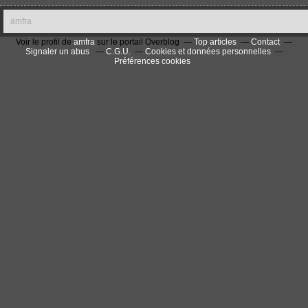
amfra
Voir le profil de
amfra
sur le portail Overblog
Top articles
Contact
Signaler un abus
C.G.U.
Cookies et données personnelles
Préférences cookies