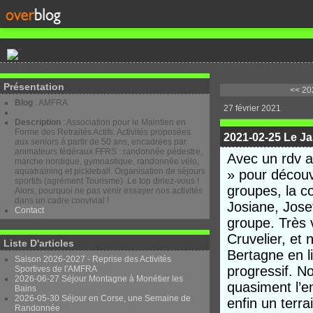
Présentation
<< 20
Blog
: AMFRA
27 février 2021
Description
: Association pour le Maintien en
Forme des Retraités Actifs. Activités proposées
2021-02-25 Le J
aux seniors à partir de 50 ans, encadrées par
animateurs fédéraux FFRS : randonnée pédestre,
Avec un rdv a
marche nordique, gymnastique, randonnée vélo,
aquatraining et pickleball. Organisation de séjours
» pour découv
sportifs (agrément Tourisme). Le top diriez-vous !
groupes, la c
Alors, pourquoi ne pas venir essayer nos activités
dans un cadre convivial !
Josiane, Jose
Contact
groupe. Très 
Cruvelier, et
Liste D'articles
Bertagne en li
Saison 2026-2027 - Reprise des Activités
progressif. N
Sportives de l'AMFRA
2026-06-27 Séjour Montagne à Monétier les
quasiment l’e
Bains
2026-05-30 Séjour en Corse, une Semaine de
enfin un terr
Randonnée