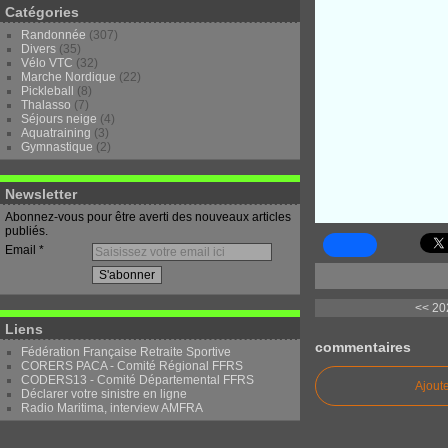
Catégories
Randonnée
(307)
Divers
(35)
Vélo VTC
(32)
Marche Nordique
(22)
Pickleball
(8)
Thalasso
(7)
Séjours neige
(4)
Aquatraining
(3)
Gymnastique
(2)
Newsletter
Abonnez-vous pour être averti des nouveaux articles
publiés.
Email
<< 20
Liens
commentaires
Fédération Française Retraite Sportive
CORERS PACA - Comité Régional FFRS
CODERS13 - Comité Départemental FFRS
Ajout
Déclarer votre sinistre en ligne
Radio Maritima, interview AMFRA