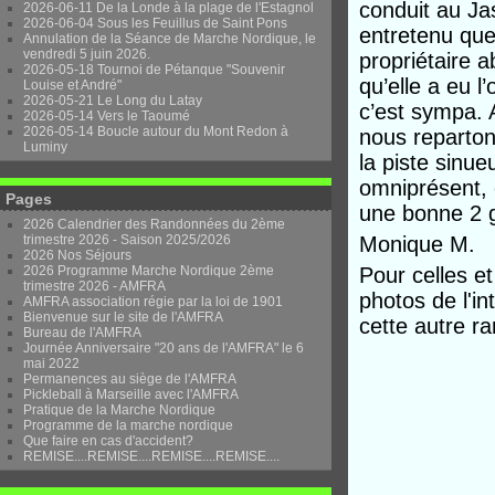
conduit au Ja
2026-06-11 De la Londe à la plage de l'Estagnol
2026-06-04 Sous les Feuillus de Saint Pons
entretenu que 
Annulation de la Séance de Marche Nordique, le
vendredi 5 juin 2026.
propriétaire 
2026-05-18 Tournoi de Pétanque "Souvenir
qu’elle a eu l’o
Louise et André"
2026-05-21 Le Long du Latay
c’est sympa. 
2026-05-14 Vers le Taoumé
2026-05-14 Boucle autour du Mont Redon à
nous repartons
Luminy
la piste sinue
omniprésent, 
Pages
une bonne 2 
2026 Calendrier des Randonnées du 2ème
trimestre 2026 - Saison 2025/2026
Monique M.
2026 Nos Séjours
2026 Programme Marche Nordique 2ème
Pour celles e
trimestre 2026 - AMFRA
photos de l'in
AMFRA association régie par la loi de 1901
Bienvenue sur le site de l'AMFRA
cette autre 
Bureau de l'AMFRA
Journée Anniversaire "20 ans de l'AMFRA" le 6
mai 2022
Permanences au siège de l'AMFRA
Pickleball à Marseille avec l'AMFRA
Pratique de la Marche Nordique
Programme de la marche nordique
Que faire en cas d'accident?
REMISE....REMISE....REMISE....REMISE....