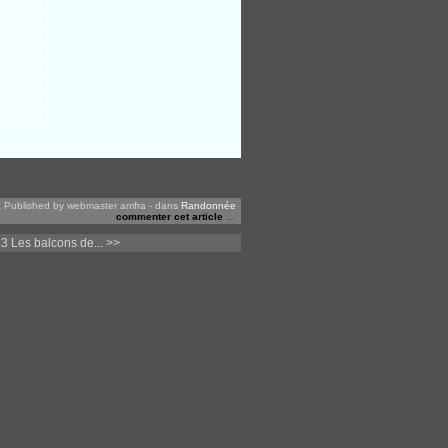
Published by webmaster amfra
-
dans
Randonnée
commenter cet article
…
3 Les balcons de... >>