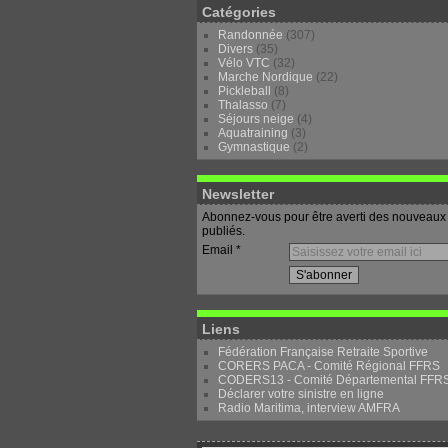
Catégories
Randonnée
(307)
Divers
(35)
Vélo VTC
(32)
Marche Nordique
(22)
Pickleball
(8)
Thalasso
(7)
Séjours neige
(4)
Aquatraining
(3)
Gymnastique
(2)
Newsletter
Abonnez-vous pour être averti des nouveaux 
publiés.
Email
Liens
Fédération Française Retraite Sportive
CORERS PACA - Comité Régional FFRS
CODERS13 - Comité Départemental FFR
Déclarer votre sinistre en ligne
Radio Maritima, interview AMFRA