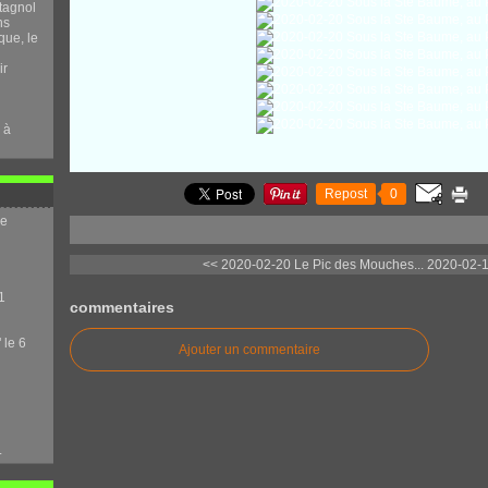
tagnol
ns
que, le
ir
 à
Repost
0
me
<< 2020-02-20 Le Pic des Mouches...
2020-02-1
1
commentaires
 le 6
Ajouter un commentaire
.