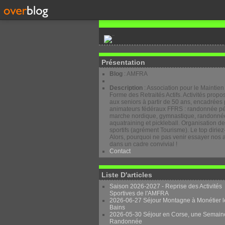
Présentation
Blog
: AMFRA
Description
: Association pour le Maintien
Forme des Retraités Actifs. Activités prop
aux seniors à partir de 50 ans, encadrées 
animateurs fédéraux FFRS : randonnée pé
marche nordique, gymnastique, randonnée
aquatraining et pickleball. Organisation d
sportifs (agrément Tourisme). Le top diriez
Alors, pourquoi ne pas venir essayer nos a
dans un cadre convivial !
Contact
Liste D'articles
Saison 2026-2027 - Reprise des Activités
Sportives de l'AMFRA
2026-06-27 Séjour Montagne à Monétier l
Bains
2026-05-30 Séjour en Corse, une Semain
Randonnée