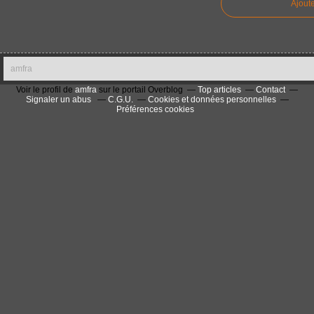
Ajout
amfra
Voir le profil de
amfra
sur le portail Overblog
Top articles
Contact
Signaler un abus
C.G.U.
Cookies et données personnelles
Préférences cookies