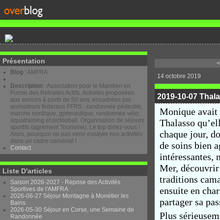
Présentation
<
Blog
: AMFRA
14 octobre 2019
Description
: Association pour le Maintien en
Forme des Retraités Actifs. Activités proposées
2019-10-07 Thala
aux seniors à partir de 50 ans, encadrées par
animateurs fédéraux FFRS : randonnée pédestre,
Monique avait 
marche nordique, gymnastique, randonnée vélo,
aquatraining et pickleball. Organisation de séjours
Thalasso qu’el
sportifs (agrément Tourisme). Le top diriez-vous !
chaque jour, do
Alors, pourquoi ne pas venir essayer nos activités
dans un cadre convivial !
de soins bien a
Contact
intéressantes, 
Mer, découvrir 
Liste D'articles
traditions cam
Saison 2026-2027 - Reprise des Activités
ensuite en char
Sportives de l'AMFRA
2026-06-27 Séjour Montagne à Monétier les
partager sa pa
Bains
2026-05-30 Séjour en Corse, une Semaine de
Plus sérieuseme
Randonnée