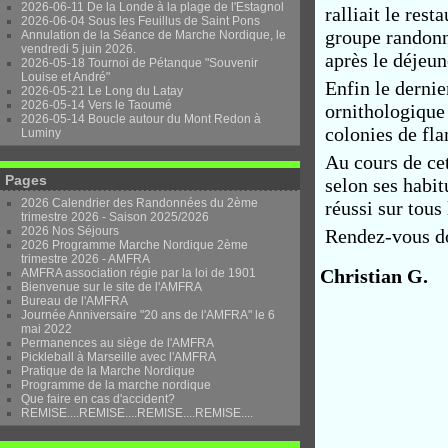
2026-06-11 De la Londe à la plage de l'Estagnol
ralliait le res
2026-06-04 Sous les Feuillus de Saint Pons
groupe randonn
Annulation de la Séance de Marche Nordique, le
vendredi 5 juin 2026.
après le déjeun
2026-05-18 Tournoi de Pétanque "Souvenir
Louise et André"
Enfin le dernie
2026-05-21 Le Long du Latay
2026-05-14 Vers le Taoumé
ornithologique
2026-05-14 Boucle autour du Mont Redon à
colonies de fl
Luminy
Au cours de ce
Pages
selon ses habit
2026 Calendrier des Randonnées du 2ème
réussi sur tous
trimestre 2026 - Saison 2025/2026
2026 Nos Séjours
Rendez-vous do
2026 Programme Marche Nordique 2ème
trimestre 2026 - AMFRA
Christian G.
AMFRA association régie par la loi de 1901
Bienvenue sur le site de l'AMFRA
Bureau de l'AMFRA
Journée Anniversaire "20 ans de l'AMFRA" le 6
mai 2022
Permanences au siège de l'AMFRA
Pickleball à Marseille avec l'AMFRA
Pratique de la Marche Nordique
Programme de la marche nordique
Que faire en cas d'accident?
REMISE....REMISE....REMISE....REMISE....