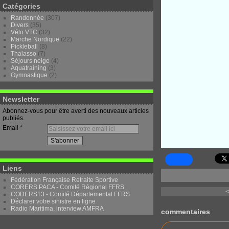
Catégories
Randonnée
(307)
Divers
(35)
Vélo VTC
(32)
Marche Nordique
(22)
Pickleball
(8)
Thalasso
(7)
Séjours neige
(4)
Aquatraining
(3)
Gymnastique
(2)
Newsletter
Abonnez-vous pour être averti des nouveaux articles
publiés.
Email
Liens
Fédération Française Retraite Sportive
CORERS PACA - Comité Régional FFRS
<
CODERS13 - Comité Départemental FFRS
Déclarer votre sinistre en ligne
Radio Maritima, interview AMFRA
commentaires