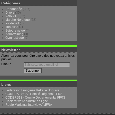
Catégories
Randonnée
(307)
Divers
(35)
Vélo VTC
(32)
Marche Nordique
(22)
Pickleball
(8)
Thalasso
(7)
Séjours neige
(4)
Aquatraining
(3)
Gymnastique
(2)
Newsletter
Abonnez-vous pour être averti des nouveaux articles
publiés.
Email
Liens
Fédération Française Retraite Sportive
CORERS PACA - Comité Régional FFRS
CODERS13 - Comité Départemental FFRS
Déclarer votre sinistre en ligne
Radio Maritima, interview AMFRA