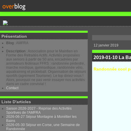
Présentation
Blog
: AMFRA
12 janvier 2019
Description
: Association pour le Maintien en
Forme des Retraités Actifs. Activités proposées
2019-01-10 La B
aux seniors à partir de 50 ans, encadrées par
animateurs fédéraux FFRS : randonnée pédestre,
marche nordique, gymnastique, randonnée vélo,
Randonnée cool pou
aquatraining et pickleball. Organisation de séjours
sportifs (agrément Tourisme). Le top diriez-vous !
Alors, pourquoi ne pas venir essayer nos activités
dans un cadre convivial !
Contact
Liste D'articles
Saison 2026-2027 - Reprise des Activités
Sportives de l'AMFRA
2026-06-27 Séjour Montagne à Monétier les
Bains
2026-05-30 Séjour en Corse, une Semaine de
Randonnée