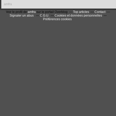
amfra
Voir le profil de
amfra
sur le portail Overblog
Top articles
Contact
Signaler un abus
C.G.U.
Cookies et données personnelles
Préférences cookies