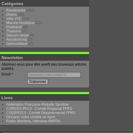
Catégories
Randonnée
(307)
Divers
(35)
Vélo VTC
(32)
Marche Nordique
(22)
Pickleball
(8)
Thalasso
(7)
Séjours neige
(4)
Aquatraining
(3)
Gymnastique
(2)
Newsletter
Abonnez-vous pour être averti des nouveaux articles
publiés.
Email
Liens
Fédération Française Retraite Sportive
CORERS PACA - Comité Régional FFRS
CODERS13 - Comité Départemental FFRS
Déclarer votre sinistre en ligne
Radio Maritima, interview AMFRA