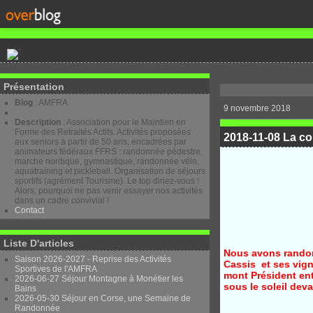
Présentation
Blog
: AMFRA
9 novembre 2018
Description
: Association pour le Maintien en
Forme des Retraités Actifs. Activités proposées
2018-11-08 La c
aux seniors à partir de 50 ans, encadrées par
animateurs fédéraux FFRS : randonnée pédestre,
marche nordique, gymnastique, randonnée vélo,
aquatraining et pickleball. Organisation de séjours
sportifs (agrément Tourisme). Le top diriez-vous !
Alors, pourquoi ne pas venir essayer nos activités
dans un cadre convivial !
Contact
Liste D'articles
Nous avons randon
Saison 2026-2027 - Reprise des Activités
Cassis et ses vign
Sportives de l'AMFRA
mont Président ent
2026-06-27 Séjour Montagne à Monétier les
sous le soleil dev
Bains
2026-05-30 Séjour en Corse, une Semaine de
Randonnée