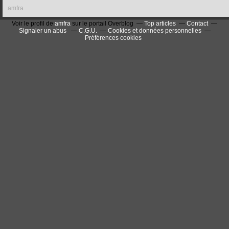
amfra
Voir le profil de
amfra
sur le portail Overblog
Top articles
Contact
Signaler un abus
C.G.U.
Cookies et données personnelles
Préférences cookies