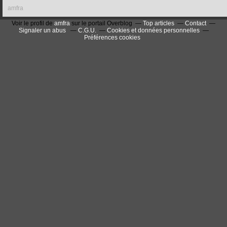
amfra
Voir le profil de
amfra
sur le portail Overblog
Top articles
Contact
Signaler un abus
C.G.U.
Cookies et données personnelles
Préférences cookies