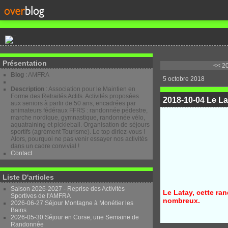
Présentation
<< 20
Blog
: AMFRA
5 octobre 2018
Description
: Association pour le Maintien en
Forme des Retraités Actifs. Activités proposées
2018-10-04 Le La
aux seniors à partir de 50 ans, encadrées par
animateurs fédéraux FFRS : randonnée pédestre,
marche nordique, gymnastique, randonnée vélo,
aquatraining et pickleball. Organisation de séjours
sportifs (agrément Tourisme). Le top diriez-vous !
Alors, pourquoi ne pas venir essayer nos activités
dans un cadre convivial !
Contact
Liste D'articles
Saison 2026-2027 - Reprise des Activités
Le Latay, cette ra
Sportives de l'AMFRA
nombreux.
2026-06-27 Séjour Montagne à Monétier les
Bains
2026-05-30 Séjour en Corse, une Semaine de
Randonnée