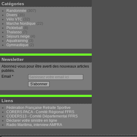
Catégories
Randonnée
(307)
Divers
(35)
Vélo VTC
(32)
Marche Nordique
(22)
Pickleball
(8)
Thalasso
(7)
Séjours neige
(4)
Aquatraining
(3)
Gymnastique
(2)
Newsletter
Abonnez-vous pour être averti des nouveaux articles
publiés.
Email
Liens
Fédération Française Retraite Sportive
CORERS PACA - Comité Régional FFRS
CODERS13 - Comité Départemental FFRS
Déclarer votre sinistre en ligne
Radio Maritima, interview AMFRA