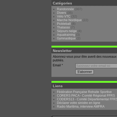
Catégories
Randonnée
(307)
Divers
(35)
Vélo VTC
(32)
Marche Nordique
(22)
Pickleball
(8)
Thalasso
(7)
Séjours neige
(4)
Aquatraining
(3)
Gymnastique
(2)
Newsletter
Abonnez-vous pour être averti des nouveaux 
publiés.
Email
Liens
Fédération Française Retraite Sportive
CORERS PACA - Comité Régional FFRS
CODERS13 - Comité Départemental FFR
Déclarer votre sinistre en ligne
Radio Maritima, interview AMFRA