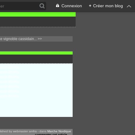
Connexion
+
Créer mon blog
 vignoble cassidain... >>
lished by webmaster amfra
-
dans
Marche Nordique
commenter cet article
…