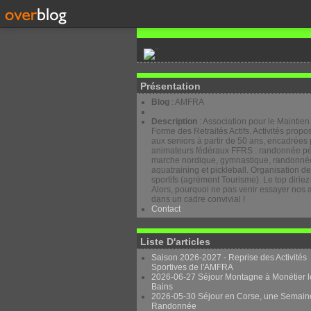
Présentation
Blog
: AMFRA
Description
: Association pour le Maintien
Forme des Retraités Actifs. Activités prop
aux seniors à partir de 50 ans, encadrées 
animateurs fédéraux FFRS : randonnée pé
marche nordique, gymnastique, randonnée
aquatraining et pickleball. Organisation d
sportifs (agrément Tourisme). Le top diriez
Alors, pourquoi ne pas venir essayer nos a
dans un cadre convivial !
Contact
Liste D'articles
Saison 2026-2027 - Reprise des Activités
Sportives de l'AMFRA
2026-06-27 Séjour Montagne à Monétier l
Bains
2026-05-30 Séjour en Corse, une Semain
Randonnée