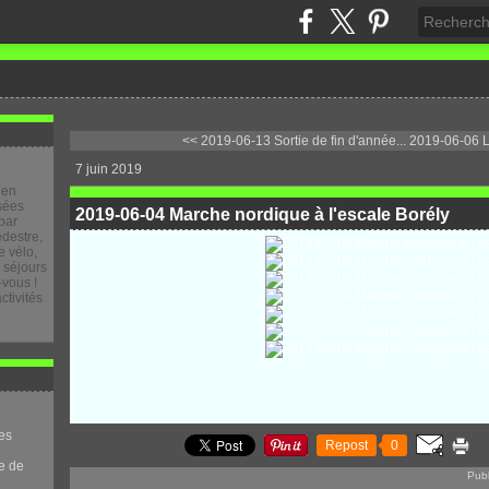
<< 2019-06-13 Sortie de fin d'année...
2019-06-06 Le
7 juin 2019
 en
osées
2019-06-04 Marche nordique à l'escale Borély
par
destre,
 vélo,
e séjours
-vous !
ctivités
es
Repost
0
e de
Pub