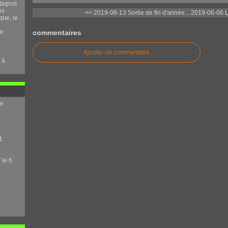
tagnol
ns
<< 2019-06-13 Sortie de fin d'année...
2019-06-06 Le
que, le
commentaires
ir
Ajouter un commentaire
 à
me
1
 le 6
.